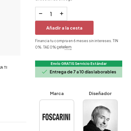
Añadir a la cesta
Financia tu compra en 6 meses sin intereses. TIN
0%. TAE 0%
Envío GRATIS Servicio Estándar
A TI

Entrega de 7 a 10 días laborables
Marca
Diseñador