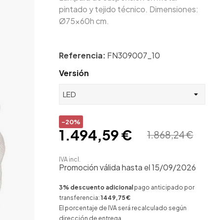
pintado y tejido técnico. Dimensiones:
Ø75x60h cm.
Referencia:
FN309007_10
Versión
-20%
1.494,59 €
1.868,24 €
IVA incl.
Promoción válida hasta el 15/09/2026
3% descuento adicional
pago anticipado por
transferencia:
1449,75 €
El porcentaje de IVA será recalculado según
dirección de entrega