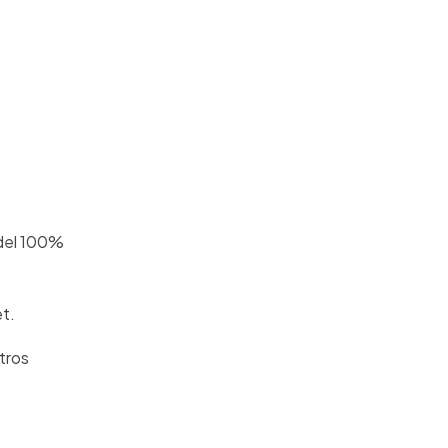
 del 100%
et.
otros