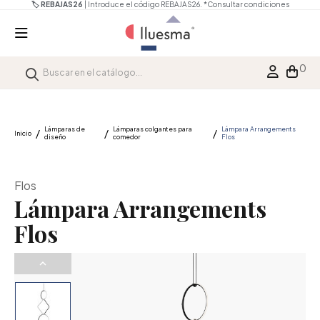
🏷️ REBAJAS26
| Introduce el código REBAJAS26.
*Consultar condiciones
0
Lámparas de
Lámparas colgantes para
Lámpara Arrangements
Inicio
diseño
comedor
Flos
Flos
Lámpara Arrangements
Flos