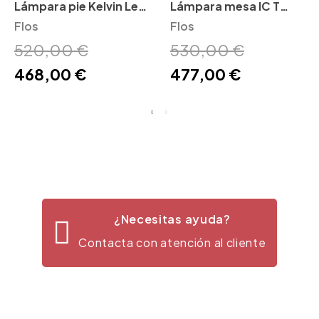
Lámpara pie Kelvin Led
Lámpara mesa IC T
F Flos
Flos
Flos
Flos
520,00 €
530,00 €
468,00 €
477,00 €
¿Necesitas ayuda?
Contacta con atención al cliente