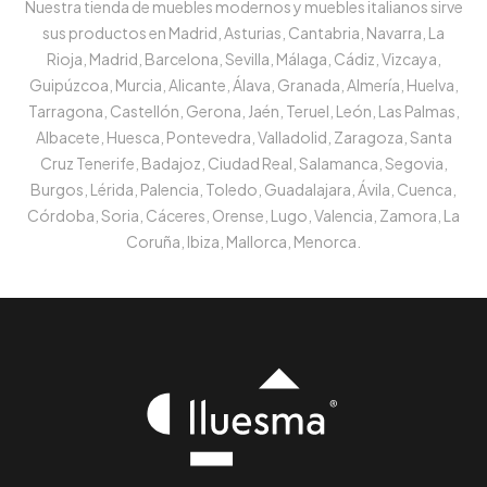
Nuestra tienda de muebles modernos y muebles italianos sirve
sus productos en Madrid, Asturias, Cantabria, Navarra, La
Rioja, Madrid, Barcelona, Sevilla, Málaga, Cádiz, Vizcaya,
Guipúzcoa, Murcia, Alicante, Álava, Granada, Almería, Huelva,
Tarragona, Castellón, Gerona, Jaén, Teruel, León, Las Palmas,
Albacete, Huesca, Pontevedra, Valladolid, Zaragoza, Santa
Cruz Tenerife, Badajoz, Ciudad Real, Salamanca, Segovia,
Burgos, Lérida, Palencia, Toledo, Guadalajara, Ávila, Cuenca,
Córdoba, Soria, Cáceres, Orense, Lugo, Valencia, Zamora, La
Coruña, Ibiza, Mallorca, Menorca.