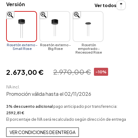
Versión
Ver todos
Rosetón externo -
Rosetón externo -
Rosetón
Small Rose
Big Rose
empotrado -
Recessed Rose
2.970,00 €
2.673,00 €
-10%
IVA incl.
Promoción válida hasta el 02/11/2026
3% descuento adicional
pago anticipado por transferencia:
2592,81 €
El porcentaje de IVA será recalculado según dirección de entrega
VER CONDICIONES DE ENTREGA