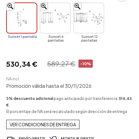
Sunset 1 pantalla
Sunset 6
Sunset 12
pantallas
pantallas
589,27 €
530,34 €
-10%
IVA incl.
Promoción válida hasta el 30/11/2026
3% descuento adicional
pago anticipado por transferencia:
514,43
€
El porcentaje de IVA será recalculado según dirección de entrega
VER CONDICIONES DE ENTREGA
ENVÍO GRATIS
MONTAJE GRATIS