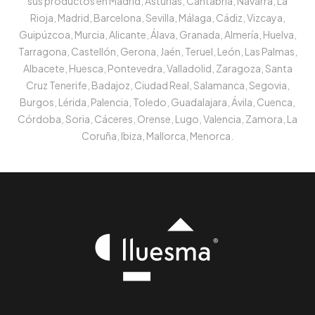
sus productos en Madrid, Asturias, Cantabria, Navarra, La
Rioja, Madrid, Barcelona, Sevilla, Málaga, Cádiz, Vizcaya,
Guipúzcoa, Murcia, Alicante, Álava, Granada, Almería, Huelva,
Tarragona, Castellón, Gerona, Jaén, Teruel, León, Las Palmas,
Albacete, Huesca, Pontevedra, Valladolid, Zaragoza, Santa
Cruz Tenerife, Badajoz, Ciudad Real, Salamanca, Segovia,
Burgos, Lérida, Palencia, Toledo, Guadalajara, Ávila, Cuenca,
Córdoba, Soria, Cáceres, Orense, Lugo, Valencia, Zamora, La
Coruña, Ibiza, Mallorca, Menorca.