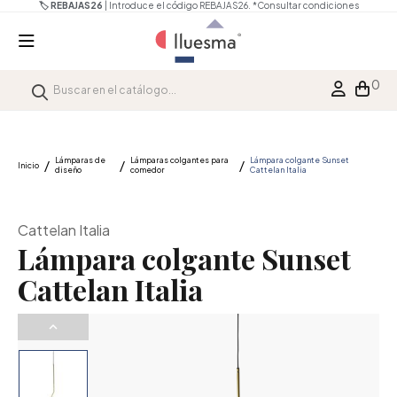
🏷️ REBAJAS26
| Introduce el código REBAJAS26.
*Consultar condiciones
0
Lámparas de
Lámparas colgantes para
Lámpara colgante Sunset
Inicio
diseño
comedor
Cattelan Italia
Cattelan Italia
Lámpara colgante Sunset
Cattelan Italia