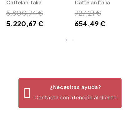
Cattelan Italia
Cattelan Italia
Cattelan Italia
Cattelan Italia
5.800,74 €
727,21 €
5.220,67 €
654,49 €
¿Necesitas ayuda?
Contacta con atención al cliente