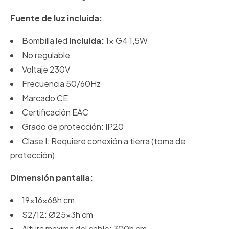
Fuente de luz incluida:
Bombilla led
incluida:
1x G4 1,5W
No regulable
Voltaje 230V
Frecuencia 50/60Hz
Marcado CE
Certificación EAC
Grado de protección: IP20
Clase I: Requiere conexión a tierra (toma de
protección)
Dimensión pantalla:
19x16x68h cm.
S2/12: Ø25x3h cm
Altura maxima del cable: 300h cm