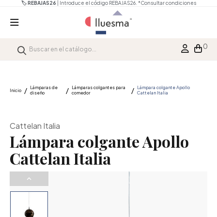
🏷️ REBAJAS26
| Introduce el código REBAJAS26.
*Consultar condiciones
0
Lámparas de
Lámparas colgantes para
Lámpara colgante Apollo
Inicio
diseño
comedor
Cattelan Italia
Cattelan Italia
Lámpara colgante Apollo
Cattelan Italia