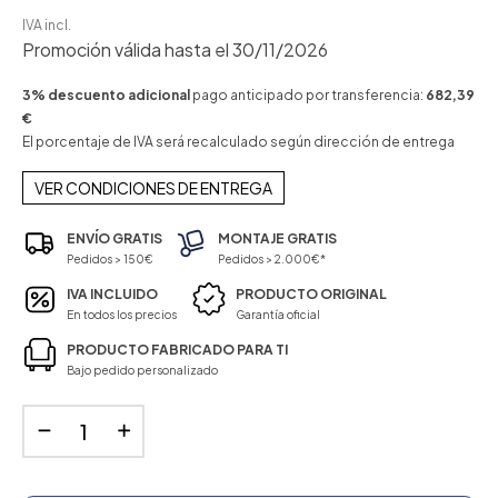
IVA incl.
Promoción válida hasta el 30/11/2026
3% descuento adicional
pago anticipado por transferencia:
682,39
€
El porcentaje de IVA será recalculado según dirección de entrega
VER CONDICIONES DE ENTREGA
ENVÍO GRATIS
MONTAJE GRATIS
Pedidos > 150€
Pedidos > 2.000€*
IVA INCLUIDO
PRODUCTO ORIGINAL
En todos los precios
Garantía oficial
PRODUCTO FABRICADO PARA TI
Bajo pedido personalizado