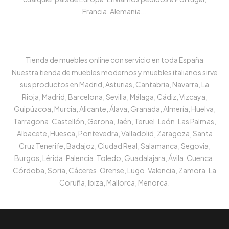
Francia, Alemania...
Tienda de muebles online con servicio en toda España
Nuestra tienda de muebles modernos y muebles italianos sirve
sus productos en Madrid, Asturias, Cantabria, Navarra, La
Rioja, Madrid, Barcelona, Sevilla, Málaga, Cádiz, Vizcaya,
Guipúzcoa, Murcia, Alicante, Álava, Granada, Almería, Huelva,
Tarragona, Castellón, Gerona, Jaén, Teruel, León, Las Palmas,
Albacete, Huesca, Pontevedra, Valladolid, Zaragoza, Santa
Cruz Tenerife, Badajoz, Ciudad Real, Salamanca, Segovia,
Burgos, Lérida, Palencia, Toledo, Guadalajara, Ávila, Cuenca,
Córdoba, Soria, Cáceres, Orense, Lugo, Valencia, Zamora, La
Coruña, Ibiza, Mallorca, Menorca.