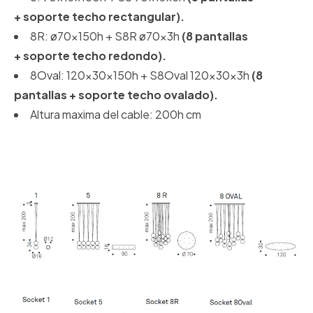
+
soporte techo
rectangular).
8R: ø70x150h + S8R ø70x3h
(8 pantallas
+
soporte techo
redondo).
8Oval: 120x30x150h + S8Oval 120x30x3h
(8
pantallas +
soporte techo
ovalado).
Altura maxima del cable: 200h cm