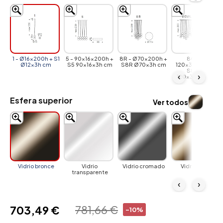
1 - Ø16x200h + S1
5 - 90x16x200h +
8R - Ø70x200h +
8Oval -
Ø12x3h cm
S5 90x16x3h cm
S8R Ø70x3h cm
120x30x200h +
S8Oval
‹
›
120x30x3h cm
Esfera superior
Ver todos
Vidrio bronce
Vidrio
Vidrio cromado
Vidrio cobre
transparente
‹
›
781,66 €
703,49 €
-10%