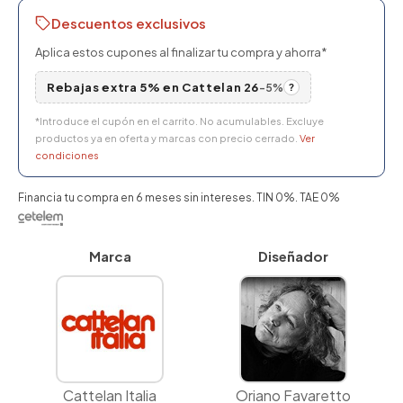
Descuentos exclusivos
Aplica estos cupones al finalizar tu compra y ahorra*
Rebajas extra 5% en Cattelan 26
-5%
?
*Introduce el cupón en el carrito. No acumulables. Excluye
productos ya en oferta y marcas con precio cerrado.
Ver
condiciones
Financia tu compra en 6 meses sin intereses. TIN 0%. TAE 0%
Marca
Diseñador
Cattelan Italia
Oriano Favaretto