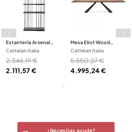
Estantería Arsenal
Mesa Eliot Wood
Cattelan Italia
Cattelan Italia
Cattelan Italia
Cattelan Italia
2.346,19 €
5.550,27 €
2.111,57 €
4.995,24 €
¿Necesitas ayuda?