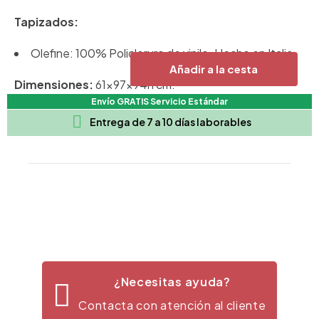
Tapizados:
Olefine
: 100% Policloruro de vinilo. Hecho en Italia.
Añadir a la cesta
Dimensiones:
61x97x94h cm.
Envío GRATIS Servicio Estándar

Entrega de 7 a 10 días laborables
¿Necesitas ayuda?
Contacta con atención al cliente