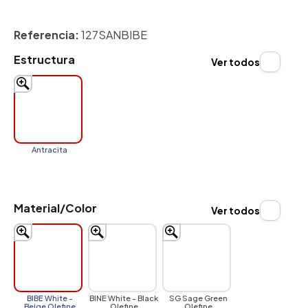
Referencia:
127SANBIBE
Estructura
Ver todos
Antracita
Material/Color
Ver todos
BIBE White -
BINE White - Black
SG Sage Green
Beige Olefine
Olefine
Olefine