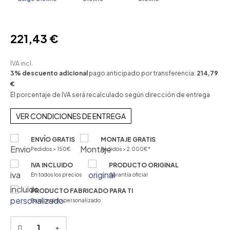
221,43 €
IVA incl.
3% descuento adicional
pago anticipado por transferencia:
214,79
€
El porcentaje de IVA será recalculado según dirección de entrega
VER CONDICIONES DE ENTREGA
ENVÍO GRATIS
MONTAJE GRATIS
Pedidos > 150€
Pedidos > 2.000€*
IVA INCLUIDO
PRODUCTO ORIGINAL
En todos los precios
Garantía oficial
PRODUCTO FABRICADO PARA TI
Bajo pedido personalizado