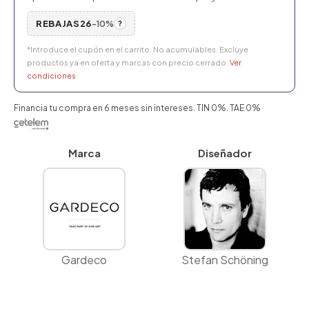
REBAJAS26
-10%
?
*Introduce el cupón en el carrito. No acumulables. Excluye
productos ya en oferta y marcas con precio cerrado.
Ver
condiciones
Financia tu compra en 6 meses sin intereses. TIN 0%. TAE 0%
Marca
Diseñador
Gardeco
Stefan Schöning