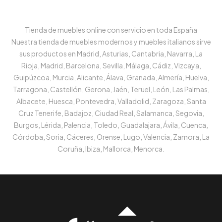
Tienda de muebles online con servicio en toda España
Nuestra tienda de muebles modernos y muebles italianos sirve
sus productos en Madrid, Asturias, Cantabria, Navarra, La
Rioja, Madrid, Barcelona, Sevilla, Málaga, Cádiz, Vizcaya,
Guipúzcoa, Murcia, Alicante, Álava, Granada, Almería, Huelva,
Tarragona, Castellón, Gerona, Jaén, Teruel, León, Las Palmas,
Albacete, Huesca, Pontevedra, Valladolid, Zaragoza, Santa
Cruz Tenerife, Badajoz, Ciudad Real, Salamanca, Segovia,
Burgos, Lérida, Palencia, Toledo, Guadalajara, Ávila, Cuenca,
Córdoba, Soria, Cáceres, Orense, Lugo, Valencia, Zamora, La
Coruña, Ibiza, Mallorca, Menorca.