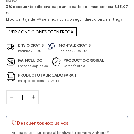
IVA incl.
3% descuento adicional
pago anticipado por transferencia:
345,07
€
El porcentaje de IVA será recalculado según dirección de entrega
VER CONDICIONES DE ENTREGA
ENVÍO GRATIS
MONTAJE GRATIS
Pedidos > 150€
Pedidos > 2.000€*
IVA INCLUIDO
PRODUCTO ORIGINAL
En todos los precios
Garantía oficial
PRODUCTO FABRICADO PARA TI
Bajo pedido personalizado
Descuentos exclusivos
Aplica estos cupones al finalizar tu compra y ahorra*