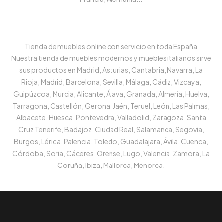
Tienda de muebles online con servicio en toda España
Nuestra tienda de muebles modernos y muebles italianos sirve
sus productos en Madrid, Asturias, Cantabria, Navarra, La
Rioja, Madrid, Barcelona, Sevilla, Málaga, Cádiz, Vizcaya,
Guipúzcoa, Murcia, Alicante, Álava, Granada, Almería, Huelva,
Tarragona, Castellón, Gerona, Jaén, Teruel, León, Las Palmas,
Albacete, Huesca, Pontevedra, Valladolid, Zaragoza, Santa
Cruz Tenerife, Badajoz, Ciudad Real, Salamanca, Segovia,
Burgos, Lérida, Palencia, Toledo, Guadalajara, Ávila, Cuenca,
Córdoba, Soria, Cáceres, Orense, Lugo, Valencia, Zamora, La
Coruña, Ibiza, Mallorca, Menorca.