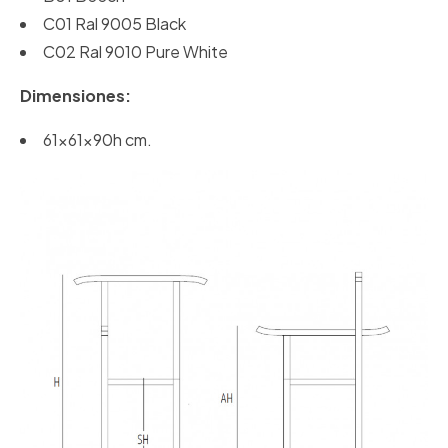
C01 Ral 9005 Black
C02 Ral 9010 Pure White
Dimensiones:
61x61x90h cm.