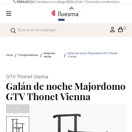
🏷️ REBAJAS26
| Introduce el código REBAJAS26.
*Consultar condiciones
0
Galán de
Galán de noche Majordomo GTV Thonet
Inicio
Complementos
noche
Vienna
GTV Thonet Vienna
Galán de noche Majordomo
GTV Thonet Vienna