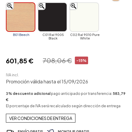
B01 Beech
C01 Ral 9005
C02 Ral 9010 Pure
Black
White
708,06 €
601,85 €
-15%
IVA incl.
Promoción válida hasta el 15/09/2026
3% descuento adicional
pago anticipado por transferencia:
583,79
€
El porcentaje de IVA será recalculado según dirección de entrega
VER CONDICIONES DE ENTREGA
ENVÍO GRATIS
MONTAJE GRATIS