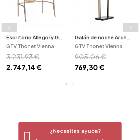
Escritorio Allegory GTV
Galán de noche Arch
Thonet Vienna
GTV Thonet Vienna
GTV Thonet Vienna
GTV Thonet Vienna
3.231,93 €
905,06 €
2.747,14 €
769,30 €
¿Necesitas ayuda?