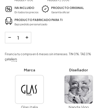
Pedidos > 150€
Pedidos > 2.000€*
IVA INCLUIDO
PRODUCTO ORIGINAL
En todos los precios
Garantía oficial
PRODUCTO FABRICADO PARA TI
Bajo pedido personalizado
Financia tu compra en 6 meses sin intereses. TIN 0%. TAE 0%
Marca
Diseñador
Glas italia
Nanda Vigo