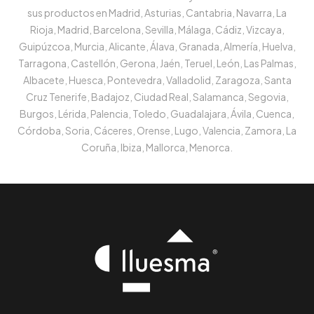
sus productos en Madrid, Asturias, Cantabria, Navarra, La
Rioja, Madrid, Barcelona, Sevilla, Málaga, Cádiz, Vizcaya,
Guipúzcoa, Murcia, Alicante, Álava, Granada, Almería, Huelva,
Tarragona, Castellón, Gerona, Jaén, Teruel, León, Las Palmas,
Albacete, Huesca, Pontevedra, Valladolid, Zaragoza, Santa
Cruz Tenerife, Badajoz, Ciudad Real, Salamanca, Segovia,
Burgos, Lérida, Palencia, Toledo, Guadalajara, Ávila, Cuenca,
Córdoba, Soria, Cáceres, Orense, Lugo, Valencia, Zamora, La
Coruña, Ibiza, Mallorca, Menorca.