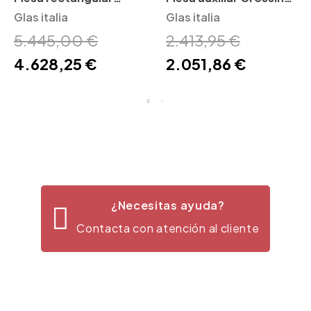
Crossing Glas Italia
Glas italia
Glas Italia
Glas italia
5.445,00 €
2.413,95 €
4.628,25 €
2.051,86 €
¿Necesitas ayuda?
Contacta con atención al cliente