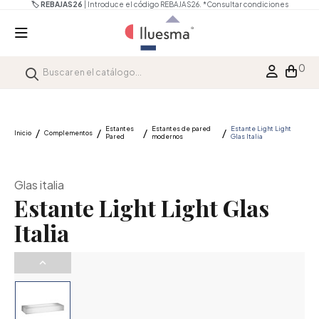
🏷️ REBAJAS26
| Introduce el código REBAJAS26.
*Consultar condiciones
0
Estantes
Estantes de pared
Estante Light Light
Inicio
Complementos
Pared
modernos
Glas Italia
Glas italia
Estante Light Light Glas
Italia