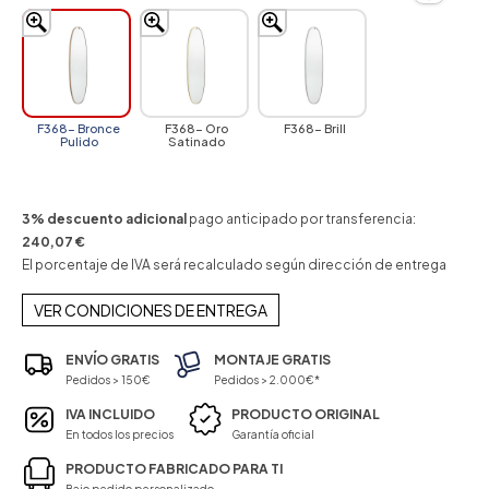
F368- Bronce
F368- Oro
F368- Brill
Pulido
Satinado
3% descuento adicional
pago anticipado por transferencia:
240,07 €
El porcentaje de IVA será recalculado según dirección de entrega
VER CONDICIONES DE ENTREGA
ENVÍO GRATIS
MONTAJE GRATIS
Pedidos > 150€
Pedidos > 2.000€*
IVA INCLUIDO
PRODUCTO ORIGINAL
En todos los precios
Garantía oficial
PRODUCTO FABRICADO PARA TI