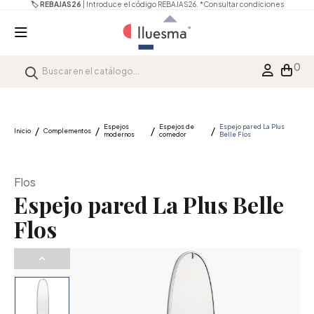
🏷️ REBAJAS26
| Introduce el código REBAJAS26.
*Consultar condiciones
0
Espejos
Espejos de
Espejo pared La Plus
Inicio
Complementos
modernos
comedor
Belle Flos
Flos
Espejo pared La Plus Belle
Flos