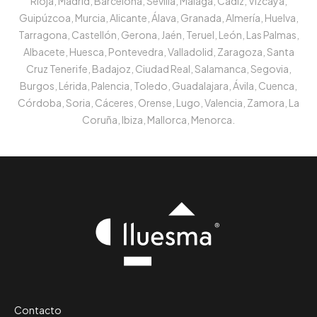
Rioja, Madrid, Barcelona, Sevilla, Málaga, Cádiz, Vizcaya,
Guipúzcoa, Murcia, Alicante, Álava, Granada, Almería, Huelva,
Tarragona, Castellón, Gerona, Jaén, Teruel, León, Las Palmas,
Albacete, Huesca, Pontevedra, Valladolid, Zaragoza, Santa
Cruz Tenerife, Badajoz, Ciudad Real, Salamanca, Segovia,
Burgos, Lérida, Palencia, Toledo, Guadalajara, Ávila, Cuenca,
Córdoba, Soria, Cáceres, Orense, Lugo, Valencia, Zamora, La
Coruña, Ibiza, Mallorca, Menorca.
Contacto