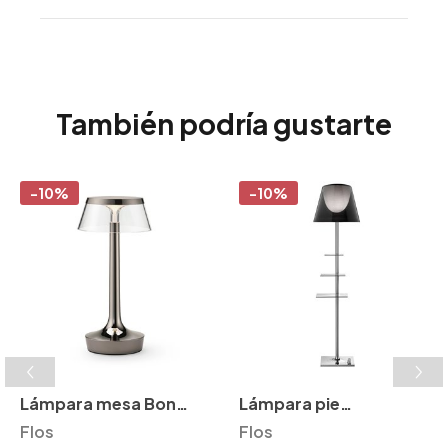
También podría gustarte
-10%
-10%
Lámpara mesa Bon
Lámpara pie
Jour Unplugged Flos
Flos
Bibliotheque Nationale
Flos