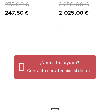
Flos
275,00 €
2.250,00 €
247,50 €
2.025,00 €
¿Necesitas ayuda?
Contacta con atención al cliente