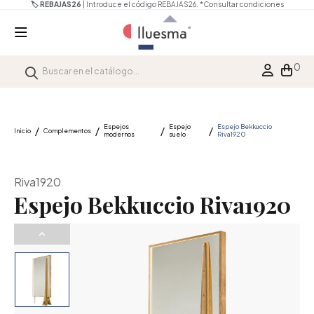
🏷️ REBAJAS26
| Introduce el código REBAJAS26.
*Consultar condiciones
0
Espejos
Espejo
Espejo Bekkuccio
Inicio
Complementos
modernos
suelo
Riva1920
Riva1920
Espejo Bekkuccio Riva1920