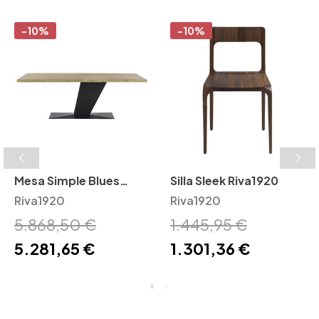
-10%
-10%
Mesa Simple Blues
Silla Sleek Riva1920
Riva1920
Riva1920
Riva1920
5.868,50 €
1.445,95 €
5.281,65 €
1.301,36 €