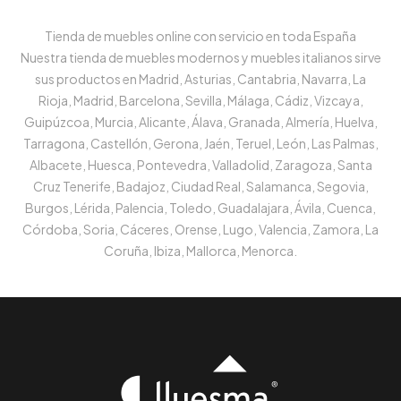
Tienda de muebles online con servicio en toda España
Nuestra tienda de muebles modernos y muebles italianos sirve
sus productos en Madrid, Asturias, Cantabria, Navarra, La
Rioja, Madrid, Barcelona, Sevilla, Málaga, Cádiz, Vizcaya,
Guipúzcoa, Murcia, Alicante, Álava, Granada, Almería, Huelva,
Tarragona, Castellón, Gerona, Jaén, Teruel, León, Las Palmas,
Albacete, Huesca, Pontevedra, Valladolid, Zaragoza, Santa
Cruz Tenerife, Badajoz, Ciudad Real, Salamanca, Segovia,
Burgos, Lérida, Palencia, Toledo, Guadalajara, Ávila, Cuenca,
Córdoba, Soria, Cáceres, Orense, Lugo, Valencia, Zamora, La
Coruña, Ibiza, Mallorca, Menorca.