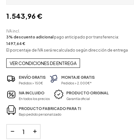
1.543,96 €
IVA incl.
3% descuento adicional
pago anticipado por transferencia:
1497,64 €
El porcentaje de IVA será recalculado según dirección de entrega
VER CONDICIONES DE ENTREGA
ENVÍO GRATIS
MONTAJE GRATIS
Pedidos > 150€
Pedidos > 2.000€*
IVA INCLUIDO
PRODUCTO ORIGINAL
En todos los precios
Garantía oficial
PRODUCTO FABRICADO PARA TI
Bajo pedido personalizado