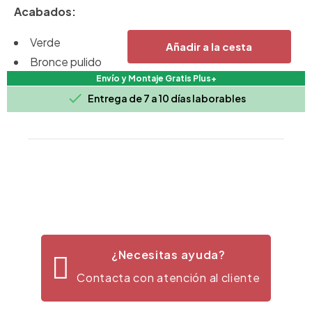
Acabados:
Verde
Añadir a la cesta
Bronce pulido
Envío y Montaje Gratis Plus+
Dimensiones:
10x10x19.5h cm.

Entrega de 7 a 10 días laborables
¿Necesitas ayuda?
Contacta con atención al cliente