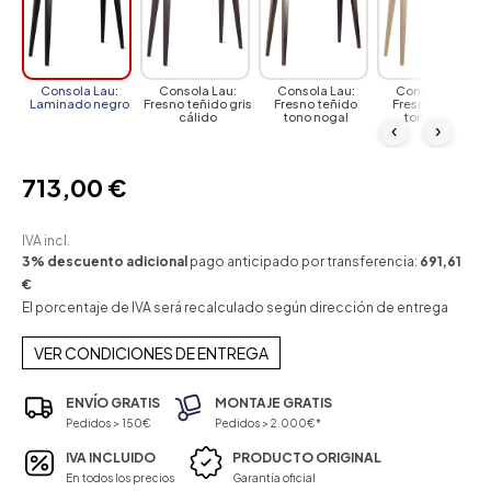
Consola Lau:
Consola Lau:
Consola Lau:
Consola Lau:
Laminado negro
Fresno teñido gris
Fresno teñido
Fresno teñido
cálido
tono nogal
tono roble
‹
›
713,00 €
IVA incl.
3% descuento adicional
pago anticipado por transferencia:
691,61
€
El porcentaje de IVA será recalculado según dirección de entrega
VER CONDICIONES DE ENTREGA
ENVÍO GRATIS
MONTAJE GRATIS
Pedidos > 150€
Pedidos > 2.000€*
IVA INCLUIDO
PRODUCTO ORIGINAL
En todos los precios
Garantía oficial