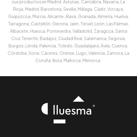
sus productos en Madrid, Asturias, Cantabria, Navarra, La
Rioja, Madrid, Barcelona, Sevilla, Málaga, Cádiz, Vizcaya,
Guipúzcoa, Murcia, Alicante, Álava, Granada, Almería, Huelva,
Tarragona, Castellón, Gerona, Jaén, Teruel, León, Las Palmas,
Albacete, Huesca, Pontevedra, Valladolid, Zaragoza, Santa
Cruz Tenerife, Badajoz, Ciudad Real, Salamanca, Segovia,
Burgos, Lérida, Palencia, Toledo, Guadalajara, Ávila, Cuenca,
Córdoba, Soria, Cáceres, Orense, Lugo, Valencia, Zamora, La
Coruña, Ibiza, Mallorca, Menorca.