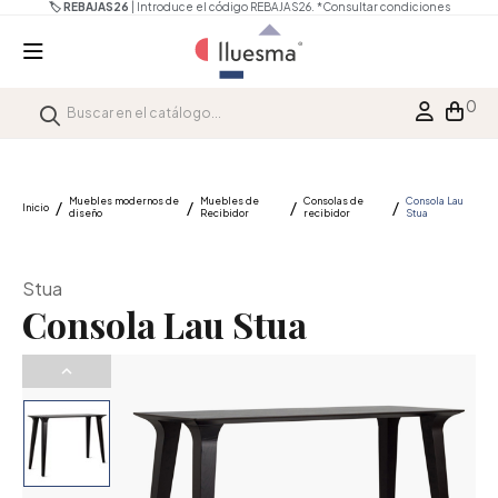
🏷️ REBAJAS26
| Introduce el código REBAJAS26.
*Consultar condiciones
0
Muebles modernos de
Muebles de
Consolas de
Consola Lau
Inicio
diseño
Recibidor
recibidor
Stua
Stua
Consola Lau Stua