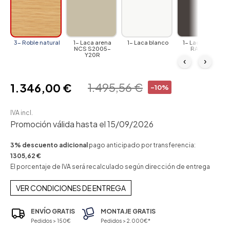
3- Roble natural
1- Laca arena
1- Laca blanco
1- Laca grafito
NCS S2005-
RAL 7022
Y20R
‹
›
1.495,56 €
1.346,00 €
-10%
IVA incl.
Promoción válida hasta el 15/09/2026
3% descuento adicional
pago anticipado por transferencia:
1305,62 €
El porcentaje de IVA será recalculado según dirección de entrega
VER CONDICIONES DE ENTREGA
ENVÍO GRATIS
MONTAJE GRATIS
Pedidos > 150€
Pedidos > 2.000€*