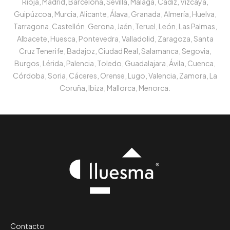
Rioja, Madrid, Barcelona, Sevilla, Málaga, Cádiz, Vizcaya,
Guipúzcoa, Murcia, Alicante, Álava, Granada, Almería, Huelva,
Tarragona, Castellón, Gerona, Jaén, Teruel, León, Las Palmas,
Albacete, Huesca, Pontevedra, Valladolid, Zaragoza, Santa
Cruz Tenerife, Badajoz, Ciudad Real, Salamanca, Segovia,
Burgos, Lérida, Palencia, Toledo, Guadalajara, Ávila, Cuenca,
Córdoba, Soria, Cáceres, Orense, Lugo, Valencia, Zamora, La
Coruña, Ibiza, Mallorca, Menorca.
Contacto