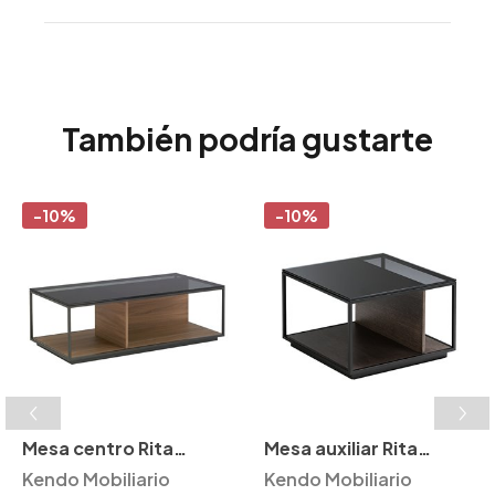
También podría gustarte
-10%
-10%
Mesa centro Rita
Mesa auxiliar Rita
Kendo
Kendo Mobiliario
Kendo
Kendo Mobiliario