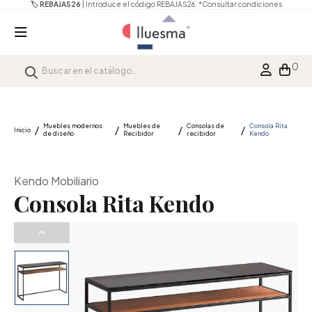
🏷️ REBAJAS26
| Introduce el código REBAJAS26.
*Consultar condiciones
0
Muebles modernos
Muebles de
Consolas de
Consola Rita
Inicio
de diseño
Recibidor
recibidor
Kendo
Kendo Mobiliario
Consola Rita Kendo