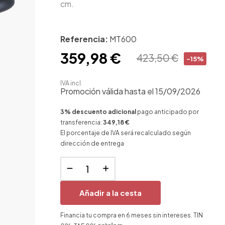
cm.
Referencia:
MT600
359,98 €
423,50 €
-15%
IVA incl.
Promoción válida hasta el 15/09/2026
3% descuento adicional
pago anticipado por
transferencia:
349,18 €
El porcentaje de IVA será recalculado según
dirección de entrega
Añadir a la cesta
Financia tu compra en 6 meses sin intereses. TIN