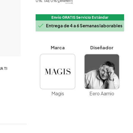
0%. TAE 0%
Envío GRATIS Servicio Estándar

Entrega de 4 a 6 Semanas laborables
Marca
Diseñador
A TI
Magis
Eero Aarnio