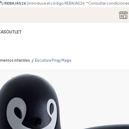
🏷️ REBAJAS26
| Introduce el código REBAJAS26.
*Consultar condicione
CAS
OUTLET
entos infantiles
Escultura Pingy Magis