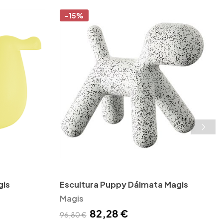
-15%
gis
Escultura Puppy Dálmata Magis
Magis
82,28 €
96,80 €