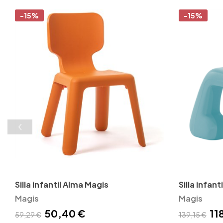
-15%
-15%
Silla infantil Alma Magis
Silla infant
Magis
Magis
50,40 €
11
59,29 €
139,15 €