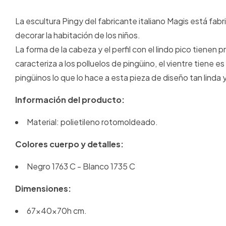
La escultura Pingy del fabricante italiano Magis está fab
decorar la habitación de los niños.
La forma de la cabeza y el perfil con el lindo pico tienen
caracteriza a los polluelos de pingüino, el vientre tiene e
pingüinos lo que lo hace a esta pieza de diseño tan linda 
Información del producto:
Material: polietileno rotomoldeado.
Colores cuerpo y detalles:
Negro 1763 C - Blanco 1735 C
Dimensiones:
67x40x70h cm.