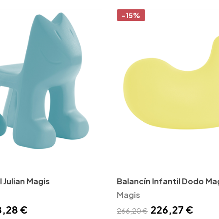
-15%
il Julian Magis
Balancín Infantil Dodo Ma
Magis
8,28 €
226,27 €
266,20 €