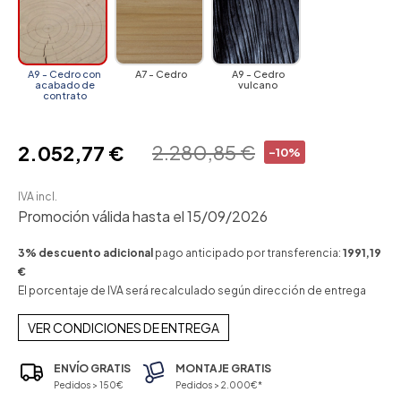
A9 - Cedro con
A7 - Cedro
A9 - Cedro
acabado de
vulcano
contrato
2.280,85 €
2.052,77 €
-10%
IVA incl.
Promoción válida hasta el 15/09/2026
3% descuento adicional
pago anticipado por transferencia:
1991,19
€
El porcentaje de IVA será recalculado según dirección de entrega
VER CONDICIONES DE ENTREGA
ENVÍO GRATIS
MONTAJE GRATIS
Pedidos > 150€
Pedidos > 2.000€*