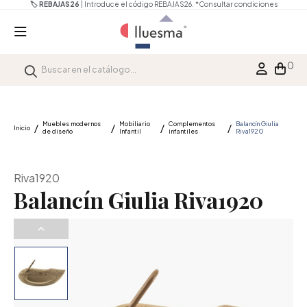
🏷️ REBAJAS26
| Introduce el código REBAJAS26.
*Consultar condiciones
0
Muebles modernos
Mobiliario
Complementos
Balancín Giulia
Inicio
de diseño
Infantil
infantiles
Riva1920
Riva1920
Balancín Giulia Riva1920