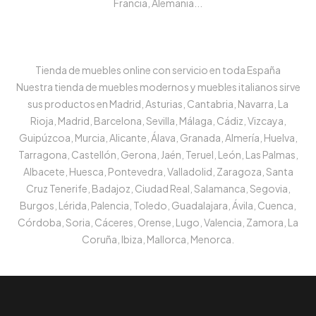
Francia, Alemania...
Tienda de muebles online con servicio en toda España
Nuestra tienda de muebles modernos y muebles italianos sirve
sus productos en Madrid, Asturias, Cantabria, Navarra, La
Rioja, Madrid, Barcelona, Sevilla, Málaga, Cádiz, Vizcaya,
Guipúzcoa, Murcia, Alicante, Álava, Granada, Almería, Huelva,
Tarragona, Castellón, Gerona, Jaén, Teruel, León, Las Palmas,
Albacete, Huesca, Pontevedra, Valladolid, Zaragoza, Santa
Cruz Tenerife, Badajoz, Ciudad Real, Salamanca, Segovia,
Burgos, Lérida, Palencia, Toledo, Guadalajara, Ávila, Cuenca,
Córdoba, Soria, Cáceres, Orense, Lugo, Valencia, Zamora, La
Coruña, Ibiza, Mallorca, Menorca.