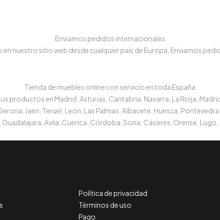
Enviamos pedidos internacionales
n nuestro sitio web desde cualquier país de Europa, Enviamos pedido
Tienda de muebles online con servicio en toda España
s productos en Madrid, Asturias, Cantabria, Navarra, La Rioja, Madrid
 Gerona, Jaén, Teruel, León, Las Palmas, Albacete, Huesca, Pontevedra,
 Guadalajara, Ávila, Cuenca, Córdoba, Soria, Cáceres, Orense, Lugo, 
Política de privacidad
s
Términos de uso
Pago