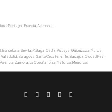
s a Portugal, Francia, Alemania...
, Barcelona, Sevilla, Málaga, Cádiz, Vizcaya, Guipúzcoa, Murcia,
 Valladolid, Zaragoza, Santa Cruz Tenerife, Badajoz, Ciudad Real,
Valencia, Zamora, La Coruña, Ibiza, Mallorca, Menorca.