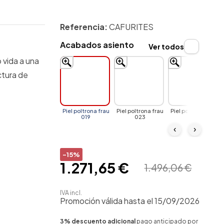
Referencia:
CAFURITES
Acabados asiento
Ver todos
 vida a una
ctura de
Piel poltrona frau
Piel poltrona frau
Piel poltrona frau
019
023
002
‹
›
-15%
1.271,65 €
1.496,06 €
IVA incl.
Promoción válida hasta el 15/09/2026
3% descuento adicional
pago anticipado por