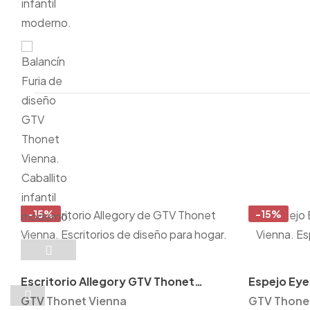
-15%
-15%
Escritorio Allegory GTV Thonet
Espejo Eye
Vienna
GTV Thonet Vienna
GTV Thone