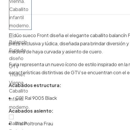
El dúo sueco Front diseña el elegante caballito balancín 
pieza exclusiva y lúdica, diseñada para brindar diversión y
madera de haya curvada y asiento de cuero.
Furia representa un nuevo ícono de estilo inspirado en la 
características distintivas de GTV se encuentran con el es
Acabados estructura:
C01 Ral 9005 Black
Acabados asiento:
Piel Poltrona Frau