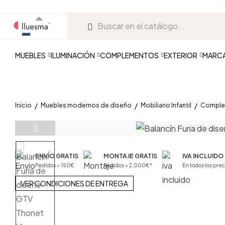
MUEBLES
ILUMINACIÓN
COMPLEMENTOS
EXTERIOR
MARC
Inicio
Muebles modernos de diseño
Mobiliario Infantil
Complem
ENVÍO GRATIS
MONTAJE GRATIS
IVA INCLUIDO
Pedidos > 150€
Pedidos > 2.000€*
En todos los prec
VER CONDICIONES DE ENTREGA