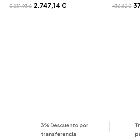
2.747,14 €
3
3.231,93 €
436,82 €
3% Descuento por
T
transferencia
p