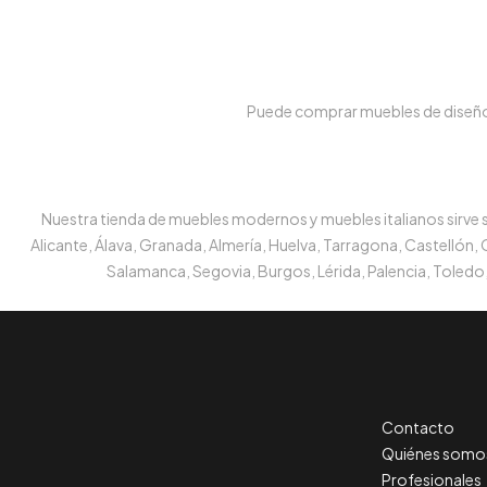
Puede comprar muebles de diseño e
Nuestra tienda de muebles modernos y muebles italianos sirve su
Alicante, Álava, Granada, Almería, Huelva, Tarragona, Castellón,
Salamanca, Segovia, Burgos, Lérida, Palencia, Toledo,
Contacto
Quiénes somo
Profesionales