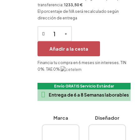
transferencia:
1233,50 €
El porcentaje de IVA será recalculado según
dirección de entrega
Añadir a la cesta
Financia tu compra en 6 meses sin intereses. TIN
0%. TAE 0%
Envío GRATIS Servicio Estándar

Entrega de 6 a 8 Semanas laborables
Marca
Diseñador