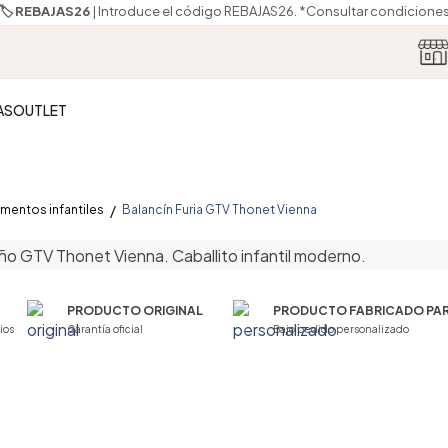
🏷️ REBAJAS26
| Introduce el código REBAJAS26.
*Consultar condicione
AS
OUTLET
entos infantiles
Balancín Furia GTV Thonet Vienna
PRODUCTO ORIGINAL
PRODUCTO FABRICADO PAR
ios
Garantía oficial
Bajo pedido personalizado