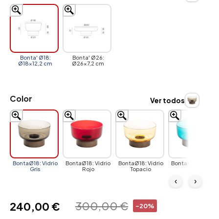
Bonta' Ø18:
Bonta' Ø26:
Ø18x12,2 cm
Ø26x7,2 cm
Color
Ver todos
BontaØ18: Vidrio
BontaØ18: Vidrio
BontaØ18: Vidrio
BontaØ18: Vidrio
Gris
Rojo
Topacio
azul
‹
›
300,00 €
240,00 €
-20%