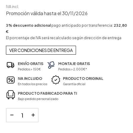
IVA incl.
Promoción válida hasta el 30/11/2026
3% descuento adicional
pago anticipado por transferencia:
232,80
€
El porcentaje de IVA será recalculado según dirección de entrega
VER CONDICIONES DE ENTREGA
ENVÍO GRATIS
MONTAJE GRATIS
Pedidos > 150€
Pedidos > 2.000€*
IVA INCLUIDO
PRODUCTO ORIGINAL
En todos los precios
Garantía oficial
PRODUCTO FABRICADO PARA TI
Bajo pedido personalizado