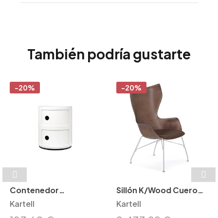
También podría gustarte
-20%
-20%
Contenedor
Sillón K/Wood Cuero
Componibili 2 cajones
Kartell
Kartell
Kartell
Kartell