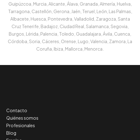
Guipúzcoa, Murcia, Alicante, Álava, Granada, Almería, Huelva,
Tarragona, Castellón, Gerona, Jaén, Teruel, León, Las Palmas,
Albacete, Huesca, Pontevedra, Valladolid, Zaragoza, Santa
Cruz Tenerife, Badajoz, Ciudad Real, Salamanca, Segovia,
Burgos, Lérida, Palencia, Toledo, Guadalajara, Ávila, Cuenca,
Córdoba, Soria, Cáceres, Orense, Lugo, Valencia, Zamora, La
Coruña, Ibiza, Mallorca, Menorca.
Contacto
Quiénes somos
Profesionales
Blog