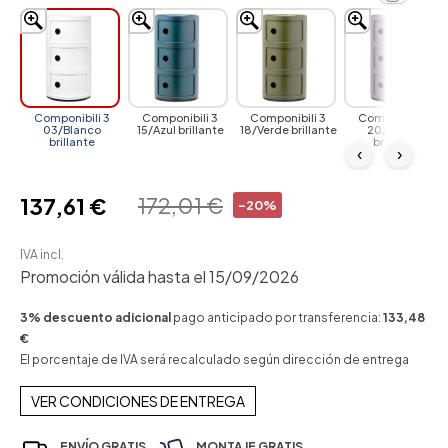
Componibili 3
Componibili 3
Componibili 3
Componibili 3
03/Blanco
15/Azul brillante
18/Verde brillante
20/Violeta
brillante
brillante
‹
›
172,01 €
137,61 €
-20%
IVA incl.
Promoción válida hasta el 15/09/2026
3% descuento adicional
pago anticipado por transferencia:
133,48
€
El porcentaje de IVA será recalculado según dirección de entrega
VER CONDICIONES DE ENTREGA
ENVÍO GRATIS
MONTAJE GRATIS