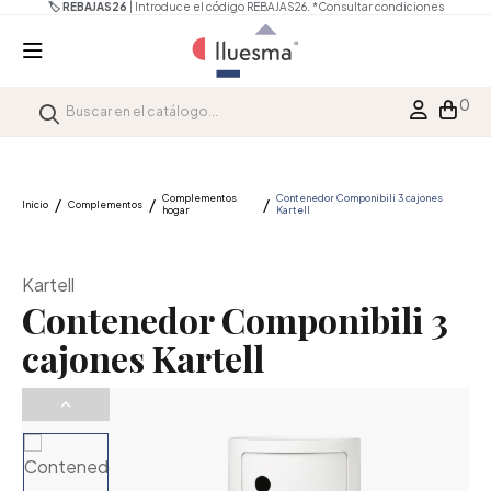
🏷️ REBAJAS26
| Introduce el código REBAJAS26.
*Consultar condiciones
0
Complementos
Contenedor Componibili 3 cajones
Inicio
Complementos
hogar
Kartell
Kartell
Contenedor Componibili 3
cajones Kartell