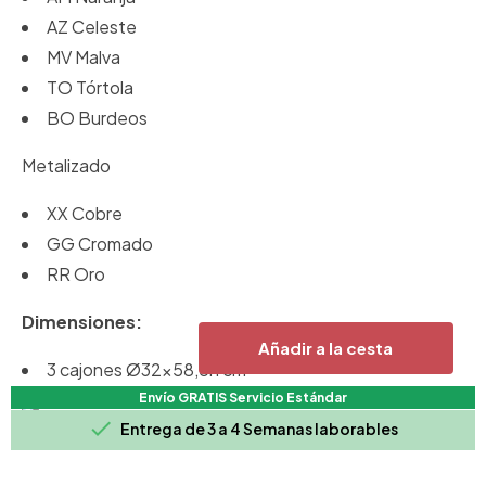
AZ Celeste
MV Malva
TO Tórtola
BO Burdeos
Metalizado
XX Cobre
GG Cromado
RR Oro
Dimensiones:
Añadir a la cesta
3 cajones Ø32x58,5h cm
Envío GRATIS Servicio Estándar

Entrega de 3 a 4 Semanas laborables