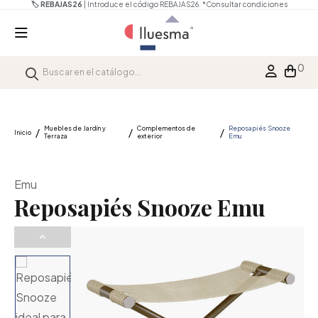
🏷️ REBAJAS26
| Introduce el código REBAJAS26.
*Consultar condiciones
0
Muebles de Jardín y
Complementos de
Reposapiés Snooze
Inicio
Terraza
exterior
Emu
Emu
Reposapiés Snooze Emu