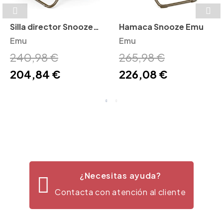
Silla director Snooze
Hamaca Snooze Emu
Emu
Emu
Emu
240,98 €
265,98 €
204,84 €
226,08 €
¿Necesitas ayuda?
Contacta con atención al cliente