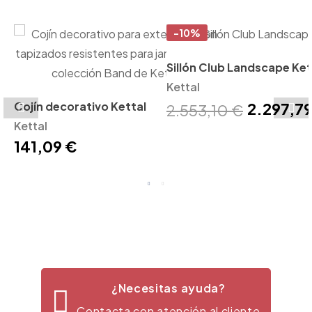
-10%
Sillón Club Landscape Ket
Kettal
2.297,79
Cojín decorativo Kettal
2.553,10 €
Kettal
141,09 €
¿Necesitas ayuda?
Contacta con atención al cliente