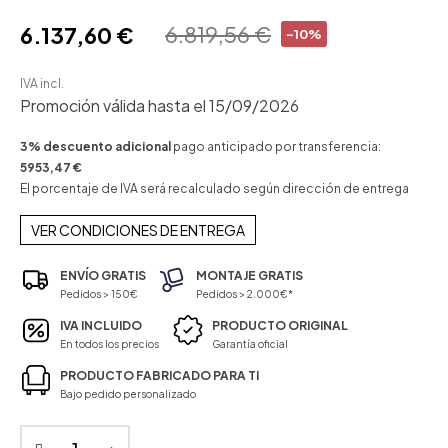
6.819,56 €
6.137,60 €
-10%
IVA incl.
Promoción válida hasta el 15/09/2026
3% descuento adicional
pago anticipado por transferencia:
5953,47 €
El porcentaje de IVA será recalculado según dirección de entrega
VER CONDICIONES DE ENTREGA
ENVÍO GRATIS
MONTAJE GRATIS
Pedidos > 150€
Pedidos > 2.000€*
IVA INCLUIDO
PRODUCTO ORIGINAL
En todos los precios
Garantía oficial
PRODUCTO FABRICADO PARA TI
Bajo pedido personalizado