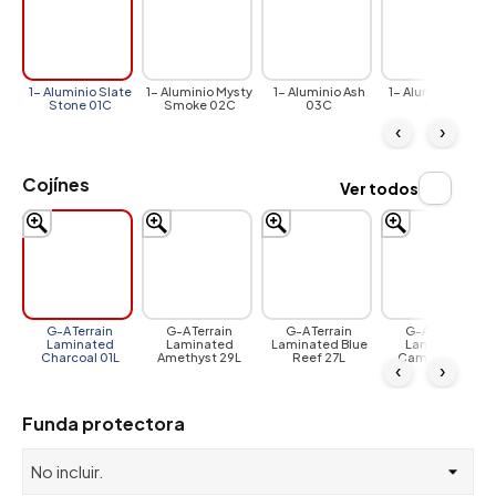
1- Aluminio Slate
1- Aluminio Mysty
1- Aluminio Ash
1- Aluminio Bone
Stone 01C
Smoke 02C
03C
04C
‹
›
Cojínes
Ver todos
G-A Terrain
G-A Terrain
G-A Terrain
G-A Terrain
Laminated
Laminated
Laminated Blue
Laminated
Charcoal 01L
Amethyst 29L
Reef 27L
Cambium 12L
‹
›
Funda protectora