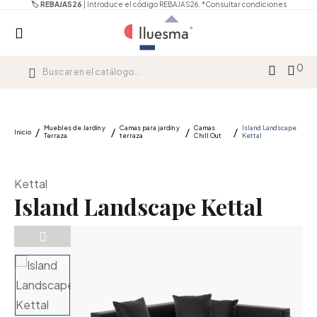
🏷️ REBAJAS26
| Introduce el código REBAJAS26.
*Consultar condiciones
0
Muebles de Jardín y
Camas para jardín y
Camas
Island Landscape
Inicio
Terraza
terraza
Chill Out
Kettal
Kettal
Island Landscape Kettal