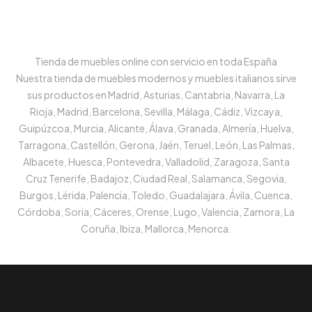
Tienda de muebles online con servicio en toda España
Nuestra tienda de muebles modernos y muebles italianos sirve
sus productos en Madrid, Asturias, Cantabria, Navarra, La
Rioja, Madrid, Barcelona, Sevilla, Málaga, Cádiz, Vizcaya,
Guipúzcoa, Murcia, Alicante, Álava, Granada, Almería, Huelva,
Tarragona, Castellón, Gerona, Jaén, Teruel, León, Las Palmas,
Albacete, Huesca, Pontevedra, Valladolid, Zaragoza, Santa
Cruz Tenerife, Badajoz, Ciudad Real, Salamanca, Segovia,
Burgos, Lérida, Palencia, Toledo, Guadalajara, Ávila, Cuenca,
Córdoba, Soria, Cáceres, Orense, Lugo, Valencia, Zamora, La
Coruña, Ibiza, Mallorca, Menorca.