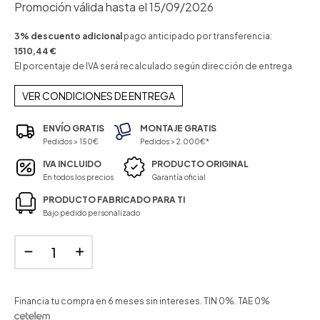
Promoción válida hasta el 15/09/2026
3% descuento adicional
pago anticipado por transferencia:
1510,44 €
El porcentaje de IVA será recalculado según dirección de entrega
VER CONDICIONES DE ENTREGA
ENVÍO GRATIS
MONTAJE GRATIS
Pedidos > 150€
Pedidos > 2.000€*
IVA INCLUIDO
PRODUCTO ORIGINAL
En todos los precios
Garantía oficial
PRODUCTO FABRICADO PARA TI
Bajo pedido personalizado
Financia tu compra en 6 meses sin intereses. TIN 0%. TAE 0%