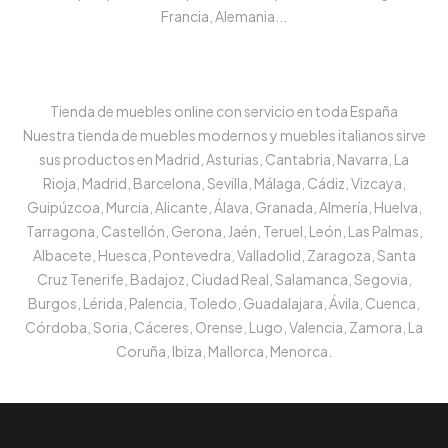
Francia, Alemania...
Tienda de muebles online con servicio en toda España
Nuestra tienda de muebles modernos y muebles italianos sirve
sus productos en Madrid, Asturias, Cantabria, Navarra, La
Rioja, Madrid, Barcelona, Sevilla, Málaga, Cádiz, Vizcaya,
Guipúzcoa, Murcia, Alicante, Álava, Granada, Almería, Huelva,
Tarragona, Castellón, Gerona, Jaén, Teruel, León, Las Palmas,
Albacete, Huesca, Pontevedra, Valladolid, Zaragoza, Santa
Cruz Tenerife, Badajoz, Ciudad Real, Salamanca, Segovia,
Burgos, Lérida, Palencia, Toledo, Guadalajara, Ávila, Cuenca,
Córdoba, Soria, Cáceres, Orense, Lugo, Valencia, Zamora, La
Coruña, Ibiza, Mallorca, Menorca.