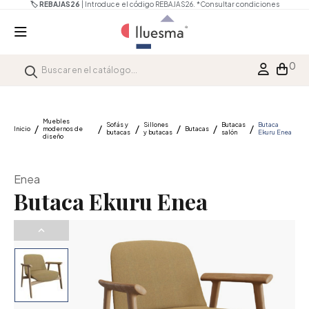
🏷️ REBAJAS26
| Introduce el código REBAJAS26.
*Consultar condiciones
0
Muebles
Sofás y
Sillones
Butacas
Butaca
Inicio
modernos de
Butacas
butacas
y butacas
salón
Ekuru Enea
diseño
Enea
Butaca Ekuru Enea