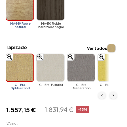
MA449 Roble
MA410 Roble
natural
barnizado nogal
Tapizado
Ver todos
C - Era.
C - Era. Futurist
C - Era.
C - Era. Lifetime
Splitsecond
Generation
‹
›
1.831,94 €
1.557,15 €
-15%
IVA incl.