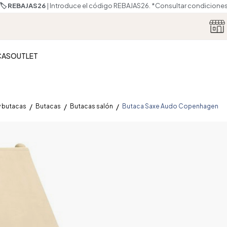
🏷️ REBAJAS26
| Introduce el código REBAJAS26.
*Consultar condicione
CAS
OUTLET
y butacas
Butacas
Butacas salón
Butaca Saxe Audo Copenhagen