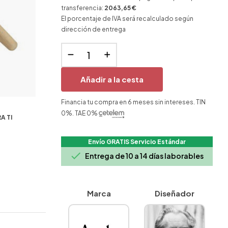
transferencia:
2063,65 €
El porcentaje de IVA será recalculado según
dirección de entrega
Añadir a la cesta
Financia tu compra en 6 meses sin intereses. TIN
0%. TAE 0%
A TI
Envío GRATIS Servicio Estándar

Entrega de 10 a 14 días laborables
Marca
Diseñador