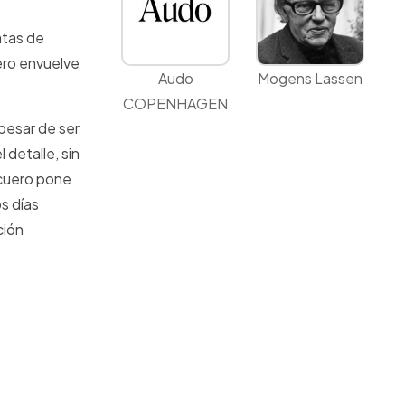
atas de
ero envuelve
Audo
Mogens Lassen
COPENHAGEN
pesar de ser
detalle, sin
 cuero pone
s días
ción