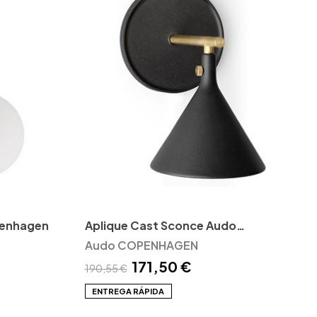
penhagen
Aplique Cast Sconce Audo
Copenhagen
Audo COPENHAGEN
171,50 €
190,55 €
ENTREGA RÁPIDA