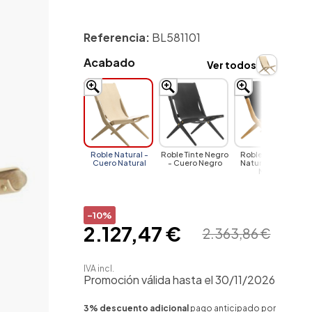
Referencia:
BL581101
Acabado
Ver todos
Roble Natural -
Roble Tinte Negro
Roble Aceitado
Cuero Natural
- Cuero Negro
Natural - Cuero
Negro
-10%
2.127,47 €
2.363,86 €
IVA incl.
Promoción válida hasta el 30/11/2026
3% descuento adicional
pago anticipado por