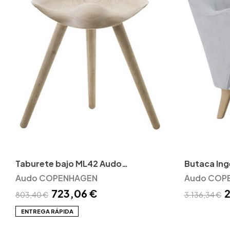
Taburete bajo ML42 Audo
Butaca In
Copenhagen
Audo COPENHAGEN
Audo COP
723,06 €
2
803,40 €
3.136,34 €
ENTREGA RÁPIDA