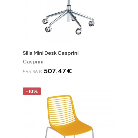
Silla Mini Desk Casprini
Casprini
507,47 €
563,86 €
-10%