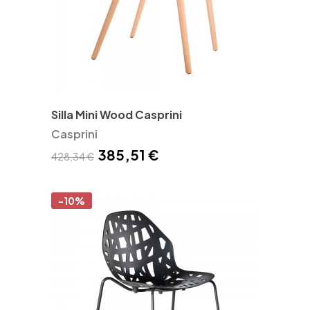
Silla Mini Wood Casprini
Casprini
385,51 €
428,34 €
-10%