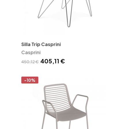
Silla Trip Casprini
Casprini
405,11 €
450,12 €
-10%