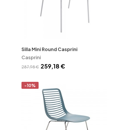
Silla Mini Round Casprini
Casprini
259,18 €
287,98 €
-10%