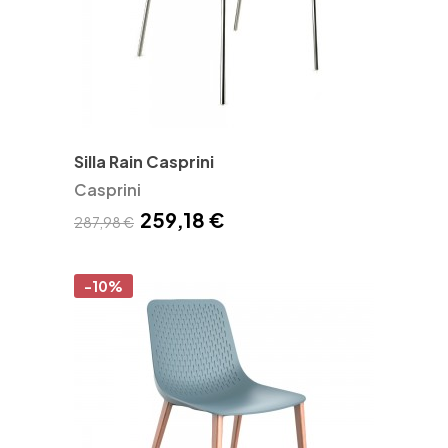
Silla Rain Casprini
Casprini
259,18 €
287,98 €
-10%