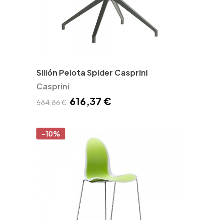
Sillón Pelota Spider Casprini
Casprini
616,37 €
684,86 €
-10%