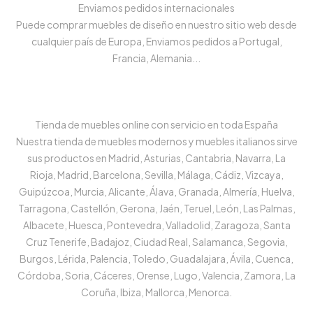
Enviamos pedidos internacionales
Puede comprar muebles de diseño en nuestro sitio web desde
cualquier país de Europa, Enviamos pedidos a Portugal,
Francia, Alemania...
Tienda de muebles online con servicio en toda España
Nuestra tienda de muebles modernos y muebles italianos sirve
sus productos en Madrid, Asturias, Cantabria, Navarra, La
Rioja, Madrid, Barcelona, Sevilla, Málaga, Cádiz, Vizcaya,
Guipúzcoa, Murcia, Alicante, Álava, Granada, Almería, Huelva,
Tarragona, Castellón, Gerona, Jaén, Teruel, León, Las Palmas,
Albacete, Huesca, Pontevedra, Valladolid, Zaragoza, Santa
Cruz Tenerife, Badajoz, Ciudad Real, Salamanca, Segovia,
Burgos, Lérida, Palencia, Toledo, Guadalajara, Ávila, Cuenca,
Córdoba, Soria, Cáceres, Orense, Lugo, Valencia, Zamora, La
Coruña, Ibiza, Mallorca, Menorca.