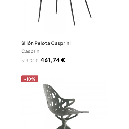
Sillón Pelota Casprini
Casprini
461,74 €
513,04 €
-10%