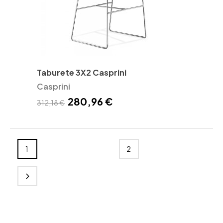
Taburete 3X2 Casprini
Casprini
280,96 €
312,18 €
1
2