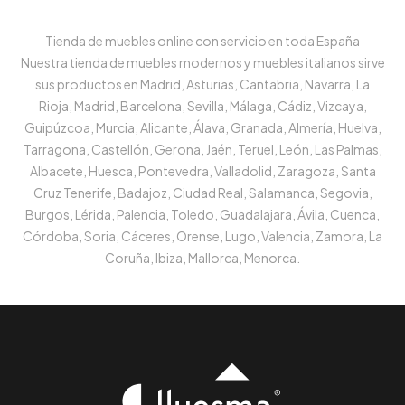
Tienda de muebles online con servicio en toda España
Nuestra tienda de muebles modernos y muebles italianos sirve
sus productos en Madrid, Asturias, Cantabria, Navarra, La
Rioja, Madrid, Barcelona, Sevilla, Málaga, Cádiz, Vizcaya,
Guipúzcoa, Murcia, Alicante, Álava, Granada, Almería, Huelva,
Tarragona, Castellón, Gerona, Jaén, Teruel, León, Las Palmas,
Albacete, Huesca, Pontevedra, Valladolid, Zaragoza, Santa
Cruz Tenerife, Badajoz, Ciudad Real, Salamanca, Segovia,
Burgos, Lérida, Palencia, Toledo, Guadalajara, Ávila, Cuenca,
Córdoba, Soria, Cáceres, Orense, Lugo, Valencia, Zamora, La
Coruña, Ibiza, Mallorca, Menorca.