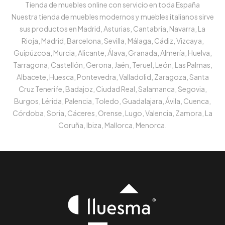
Tienda de muebles online con servicio en toda España
Nuestra tienda de muebles modernos y muebles italianos sirve
sus productos en Madrid, Asturias, Cantabria, Navarra, La
Rioja, Madrid, Barcelona, Sevilla, Málaga, Cádiz, Vizcaya,
Guipúzcoa, Murcia, Alicante, Álava, Granada, Almería, Huelva,
Tarragona, Castellón, Gerona, Jaén, Teruel, León, Las Palmas,
Albacete, Huesca, Pontevedra, Valladolid, Zaragoza, Santa
Cruz Tenerife, Badajoz, Ciudad Real, Salamanca, Segovia,
Burgos, Lérida, Palencia, Toledo, Guadalajara, Ávila, Cuenca,
Córdoba, Soria, Cáceres, Orense, Lugo, Valencia, Zamora, La
Coruña, Ibiza, Mallorca, Menorca.