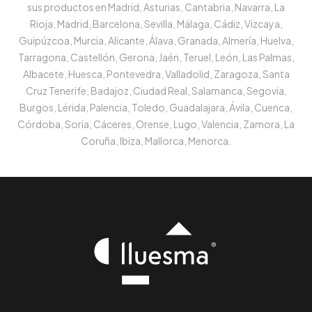
sus productos en Madrid, Asturias, Cantabria, Navarra, La
Rioja, Madrid, Barcelona, Sevilla, Málaga, Cádiz, Vizcaya,
Guipúzcoa, Murcia, Alicante, Álava, Granada, Almería, Huelva,
Tarragona, Castellón, Gerona, Jaén, Teruel, León, Las Palmas,
Albacete, Huesca, Pontevedra, Valladolid, Zaragoza, Santa
Cruz Tenerife, Badajoz, Ciudad Real, Salamanca, Segovia,
Burgos, Lérida, Palencia, Toledo, Guadalajara, Ávila, Cuenca,
Córdoba, Soria, Cáceres, Orense, Lugo, Valencia, Zamora, La
Coruña, Ibiza, Mallorca, Menorca.