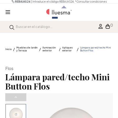
🏷️ REBAJAS26
| Introduce el código REBAJAS26.
*Consultar condiciones
0
Muebles de Jardín
Iluminación
Apliques
Lámpara pared/techo Mini
Inicio
y Terraza
exterior
exterior
Button Flos
Flos
Lámpara pared/techo Mini
Button Flos