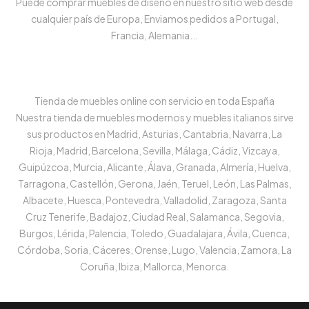
Puede comprar muebles de diseño en nuestro sitio web desde
cualquier país de Europa, Enviamos pedidos a Portugal,
Francia, Alemania...
Tienda de muebles online con servicio en toda España
Nuestra tienda de muebles modernos y muebles italianos sirve
sus productos en Madrid, Asturias, Cantabria, Navarra, La
Rioja, Madrid, Barcelona, Sevilla, Málaga, Cádiz, Vizcaya,
Guipúzcoa, Murcia, Alicante, Álava, Granada, Almería, Huelva,
Tarragona, Castellón, Gerona, Jaén, Teruel, León, Las Palmas,
Albacete, Huesca, Pontevedra, Valladolid, Zaragoza, Santa
Cruz Tenerife, Badajoz, Ciudad Real, Salamanca, Segovia,
Burgos, Lérida, Palencia, Toledo, Guadalajara, Ávila, Cuenca,
Córdoba, Soria, Cáceres, Orense, Lugo, Valencia, Zamora, La
Coruña, Ibiza, Mallorca, Menorca.