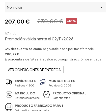
230,00 €
207,00 €
-10%
IVA incl.
Promoción válida hasta el 02/11/2026
3% descuento adicional
pago anticipado por transferencia:
200,79 €
El porcentaje de IVA será recalculado según dirección de entrega
VER CONDICIONES DE ENTREGA
ENVÍO GRATIS
MONTAJE GRATIS
Pedidos > 150€
Pedidos > 2.000€*
IVA INCLUIDO
PRODUCTO ORIGINAL
En todos los precios
Garantía oficial
PRODUCTO FABRICADO PARA TI
Bajo pedido personalizado