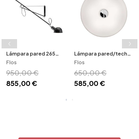
Lámpara pared 265
Lámpara pared/techo
Flos
Flos
Button Flos
Flos
950,00 €
650,00 €
855,00 €
585,00 €