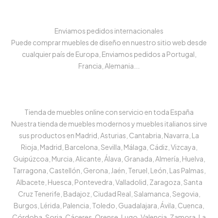
Enviamos pedidos internacionales
Puede comprar muebles de diseño en nuestro sitio web desde
cualquier país de Europa, Enviamos pedidos a Portugal,
Francia, Alemania...
Tienda de muebles online con servicio en toda España
Nuestra tienda de muebles modernos y muebles italianos sirve
sus productos en Madrid, Asturias, Cantabria, Navarra, La
Rioja, Madrid, Barcelona, Sevilla, Málaga, Cádiz, Vizcaya,
Guipúzcoa, Murcia, Alicante, Álava, Granada, Almería, Huelva,
Tarragona, Castellón, Gerona, Jaén, Teruel, León, Las Palmas,
Albacete, Huesca, Pontevedra, Valladolid, Zaragoza, Santa
Cruz Tenerife, Badajoz, Ciudad Real, Salamanca, Segovia,
Burgos, Lérida, Palencia, Toledo, Guadalajara, Ávila, Cuenca,
Córdoba, Soria, Cáceres, Orense, Lugo, Valencia, Zamora, La