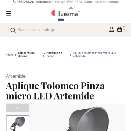
🏷️ REBAJAS26
| Introduce el código REBAJAS26.
*Consultar condiciones
0
Lámparas de
Apliques de
Aplique Tolomeo Pinza micro LED
Inicio
diseño
pared
Artemide
Artemide
Aplique Tolomeo Pinza
micro LED Artemide