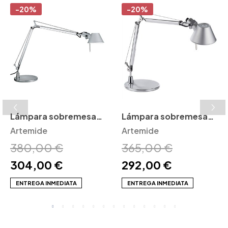
-20%
-20%
Lámpara sobremesa
Lámpara sobremesa
Tolomeo Artemide
Artemide
Tolomeo Mini Artemide
Artemide
380,00 €
365,00 €
304,00 €
292,00 €
ENTREGA INMEDIATA
ENTREGA INMEDIATA