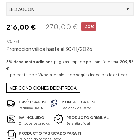
270,00 €
216,00 €
-20%
IVA incl.
Promoción válida hasta el 30/11/2026
3% descuento adicional
pago anticipado por transferencia:
209,52
€
El porcentaje de IVA será recalculado según dirección de entrega
VER CONDICIONES DE ENTREGA
ENVÍO GRATIS
MONTAJE GRATIS
Pedidos > 150€
Pedidos > 2.000€*
IVA INCLUIDO
PRODUCTO ORIGINAL
En todos los precios
Garantía oficial
PRODUCTO FABRICADO PARA TI
Bajo pedido personalizado