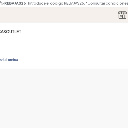
🏷️ REBAJAS26
| Introduce el código REBAJAS26.
*Consultar condicione
CAS
OUTLET
ndu Lumina