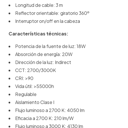
Longitud de cable: 3 m
Reflector orientable: giratorio 360º
Interruptor on/off en la cabeza
Características técnicas:
Potencia de la fuente de luz: 18W
Absorción de energía: 20W
Dirección de la luz: Indirect
CCT: 2700/3000K
CRI: >90
Vida útil: >55000h
Regulable
Aislamiento Clase I
Flujo luminoso a 2700 K: 4050 lm
Eficacia a 2700 K: 210 lm/W
Flujo luminoso a 3000 K: 4130 lm