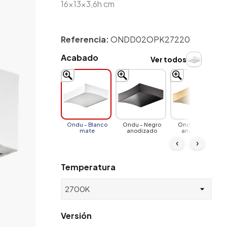
16x13x3,6h cm
Referencia:
ONDD02OPK27220
Acabado
Ver todos
Ondu - Blanco
Ondu - Negro
Ondu - Latón
mate
anodizado
anodizado
‹
›
Temperatura
Versión