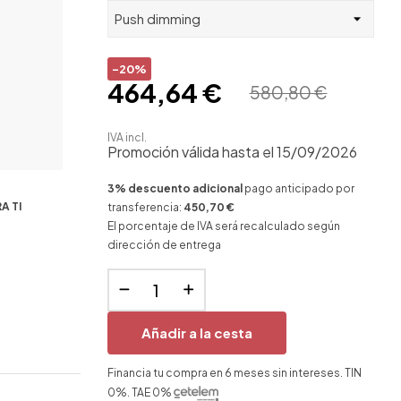
-20%
464,64 €
580,80 €
IVA incl.
Promoción válida hasta el 15/09/2026
3% descuento adicional
pago anticipado por
A TI
transferencia:
450,70 €
El porcentaje de IVA será recalculado según
dirección de entrega
Añadir a la cesta
Financia tu compra en 6 meses sin intereses. TIN
0%. TAE 0%