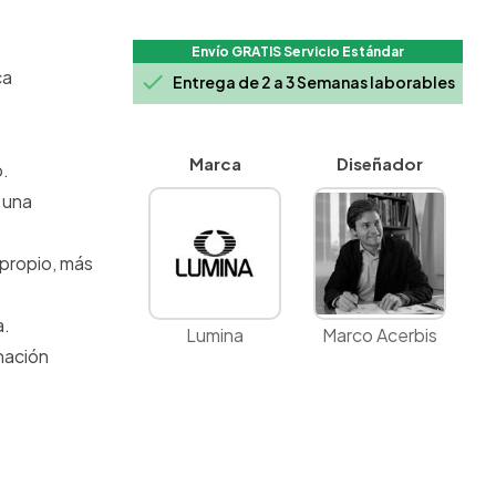
Envío GRATIS Servicio Estándar
ca

Entrega de 2 a 3 Semanas laborables
Marca
Diseñador
o.
 una
 propio, más
a.
Lumina
Marco Acerbis
nación