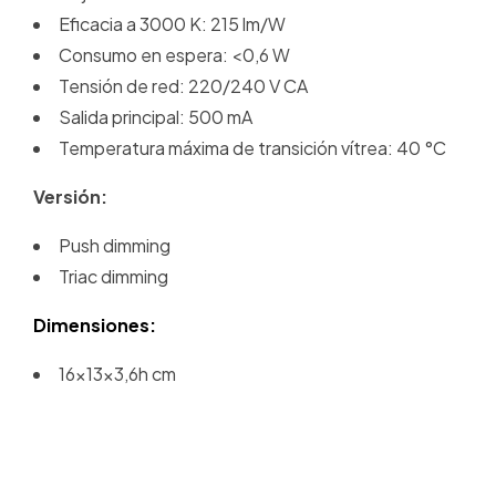
Eficacia a 3000 K: 215 lm/W
Consumo en espera: <0,6 W
Tensión de red: 220/240 V CA
Salida principal: 500 mA
Temperatura máxima de transición vítrea: 40 °C
Versión:
Push dimming
Triac dimming
Dimensiones:
16x13x3,6h cm