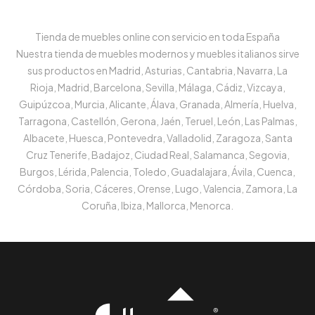
Tienda de muebles online con servicio en toda España
Nuestra tienda de muebles modernos y muebles italianos sirve
sus productos en Madrid, Asturias, Cantabria, Navarra, La
Rioja, Madrid, Barcelona, Sevilla, Málaga, Cádiz, Vizcaya,
Guipúzcoa, Murcia, Alicante, Álava, Granada, Almería, Huelva,
Tarragona, Castellón, Gerona, Jaén, Teruel, León, Las Palmas,
Albacete, Huesca, Pontevedra, Valladolid, Zaragoza, Santa
Cruz Tenerife, Badajoz, Ciudad Real, Salamanca, Segovia,
Burgos, Lérida, Palencia, Toledo, Guadalajara, Ávila, Cuenca,
Córdoba, Soria, Cáceres, Orense, Lugo, Valencia, Zamora, La
Coruña, Ibiza, Mallorca, Menorca.