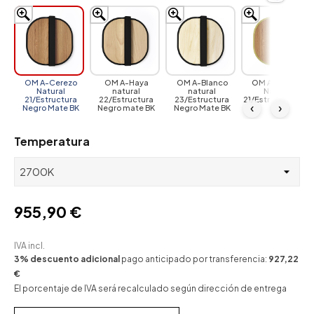
OM A-Cerezo
OM A-Haya
OM A-Blanco
OM A-Cerezo
Natural
natural
natural
Natural
21/Estructura
22/Estructura
23/Estructura
21/Estructura Oro
‹
›
Negro Mate BK
Negro mate BK
Negro Mate BK
GD
Temperatura
955,90 €
IVA incl.
3% descuento adicional
pago anticipado por transferencia:
927,22
€
El porcentaje de IVA será recalculado según dirección de entrega