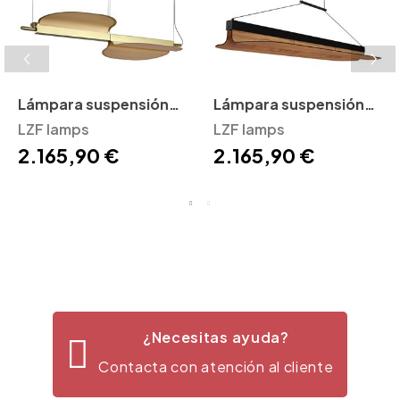
Lámpara suspensión
Lámpara suspensión
Omma 2 Leaves LZF
LZF lamps
Omma Long Leaf LZF
LZF lamps
2.165,90 €
2.165,90 €
¿Necesitas ayuda?
Contacta con atención al cliente