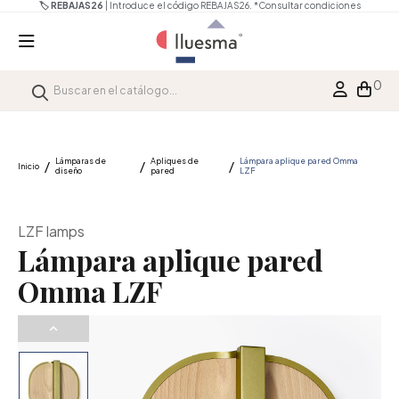
🏷️ REBAJAS26
| Introduce el código REBAJAS26.
*Consultar condiciones
0
Lámparas de
Apliques de
Lámpara aplique pared Omma
Inicio
diseño
pared
LZF
LZF lamps
Lámpara aplique pared
Omma LZF