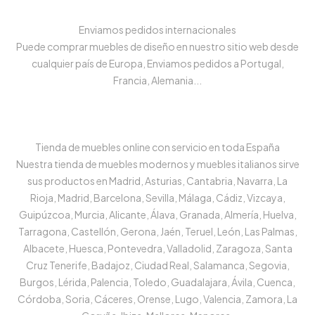
Enviamos pedidos internacionales
Puede comprar muebles de diseño en nuestro sitio web desde
cualquier país de Europa, Enviamos pedidos a Portugal,
Francia, Alemania...
Tienda de muebles online con servicio en toda España
Nuestra tienda de muebles modernos y muebles italianos sirve
sus productos en Madrid, Asturias, Cantabria, Navarra, La
Rioja, Madrid, Barcelona, Sevilla, Málaga, Cádiz, Vizcaya,
Guipúzcoa, Murcia, Alicante, Álava, Granada, Almería, Huelva,
Tarragona, Castellón, Gerona, Jaén, Teruel, León, Las Palmas,
Albacete, Huesca, Pontevedra, Valladolid, Zaragoza, Santa
Cruz Tenerife, Badajoz, Ciudad Real, Salamanca, Segovia,
Burgos, Lérida, Palencia, Toledo, Guadalajara, Ávila, Cuenca,
Córdoba, Soria, Cáceres, Orense, Lugo, Valencia, Zamora, La