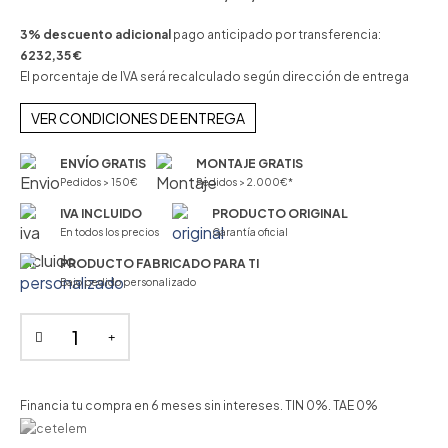
3% descuento adicional
pago anticipado por transferencia:
6232,35 €
El porcentaje de IVA será recalculado según dirección de entrega
VER CONDICIONES DE ENTREGA
ENVÍO GRATIS
MONTAJE GRATIS
Pedidos > 150€
Pedidos > 2.000€*
IVA INCLUIDO
PRODUCTO ORIGINAL
En todos los precios
Garantía oficial
PRODUCTO FABRICADO PARA TI
Bajo pedido personalizado
Financia tu compra en 6 meses sin intereses. TIN 0%. TAE 0%