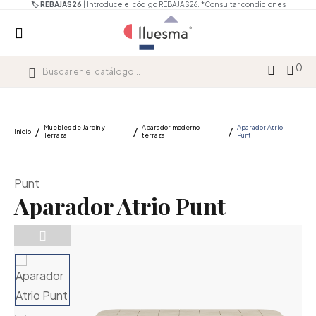
🏷️ REBAJAS26
| Introduce el código REBAJAS26.
*Consultar condiciones
0
Muebles de Jardín y
Aparador moderno
Aparador Atrio
Inicio
Terraza
terraza
Punt
Punt
Aparador Atrio Punt