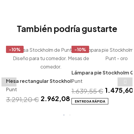
También podría gustarte
-10%
-10%
Lámpara pie Stockholm Q
Mesa rectangular Stockholm
Punt
Punt
1.475,60
madera Punt
Punt
1.639,55 €
2.962,08 €
3.291,20 €
ENTREGA RÁPIDA