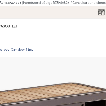
🏷️ REBAJAS26
| Introduce el código REBAJAS26.
*Consultar condicione
CAS
OUTLET
parador Camaleon 1 Emu