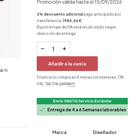
Promoción válida hasta el 15/09/2026
3% descuento adicional
pago anticipado por
transferencia:
1984,46 €
El porcentaje de IVA será recalculado según
dirección de entrega
Añadir a la cesta
A TI
Financia tu compra en 6 meses sin intereses. TIN
0%. TAE 0%
Envío GRATIS Servicio Estándar

Entrega de 4 a 6 Semanas laborables
Marca
Diseñador