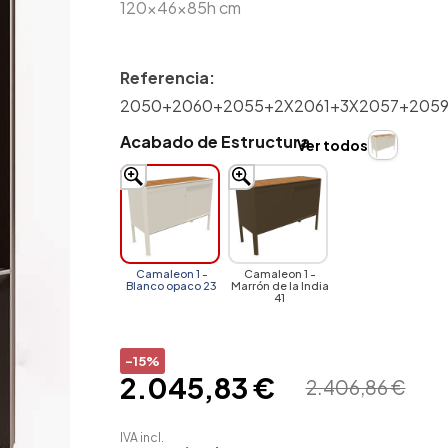
120x46x85h cm
Referencia:
2050+2060+2055+2X2061+3X2057+205
Acabado de Estructura
Ver todos
Camaleon 1 -
Camaleon 1 -
Blanco opaco 23
Marrón de la India
41
-15%
2.045,83 €
2.406,86 €
IVA incl.