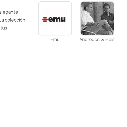
 elegante
La colección
 tus
Emu
Andreucci & Hoisl