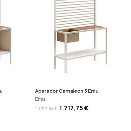
u
Aparador Camaleon 5 Emu
Emu
1.717,75 €
2.020,88 €