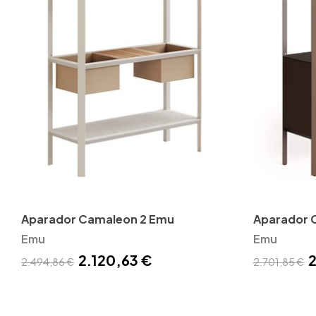
Aparador Camaleon 2 Emu
Aparador 
Emu
Emu
2.120,63 €
2
2.494,86 €
2.701,85 €