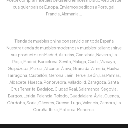
Puede comprar muebles de diseño en nuestro sitio web desde
cualquier país de Europa, Enviamos pedidos a Portugal,
Francia, Alemania...
Tienda de muebles online con servicio en toda España
Nuestra tienda de muebles modernos y muebles italianos sirve
sus productos en Madrid, Asturias, Cantabria, Navarra, La
Rioja, Madrid, Barcelona, Sevilla, Málaga, Cádiz, Vizcaya,
Guipúzcoa, Murcia, Alicante, Álava, Granada, Almería, Huelva,
Tarragona, Castellón, Gerona, Jaén, Teruel, León, Las Palmas,
Albacete, Huesca, Pontevedra, Valladolid, Zaragoza, Santa
Cruz Tenerife, Badajoz, Ciudad Real, Salamanca, Segovia,
Burgos, Lérida, Palencia, Toledo, Guadalajara, Ávila, Cuenca,
Córdoba, Soria, Cáceres, Orense, Lugo, Valencia, Zamora, La
Coruña, Ibiza, Mallorca, Menorca.