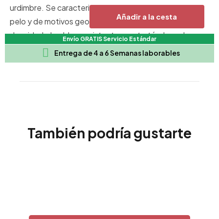
urdimbre. Se caracteriza por ser de poco espesor, sin
Añadir a la cesta
pelo y de motivos geométricos. Alfombras de alta
densidad, durable y resistente, aun tratándose de
Envío GRATIS Servicio Estándar
alfombras muy ligeras.

Entrega de 4 a 6 Semanas laborables
También podría gustarte