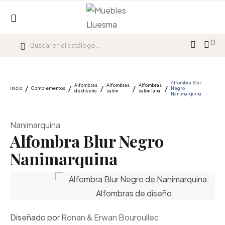
0
Alfombra Blur
Alfombras
Alfombras
Alfombras
Inicio
Complementos
Negro
de diseño
salón
salón lana
Nanimarquina
Nanimarquina
Alfombra Blur Negro
Nanimarquina
Diseñado por
Ronan & Erwan Bouroullec