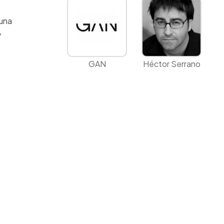
 una
y
GAN
Héctor Serrano