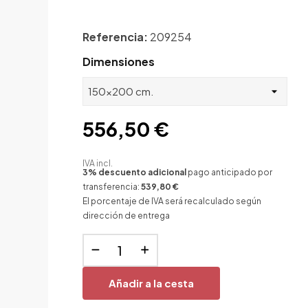
Referencia:
209254
Dimensiones
556,50 €
IVA incl.
3% descuento adicional
pago anticipado por
transferencia:
539,80 €
El porcentaje de IVA será recalculado según
dirección de entrega
Añadir a la cesta