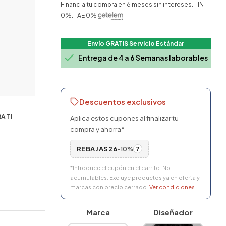
Financia tu compra en 6 meses sin intereses. TIN
0%. TAE 0%
Envío GRATIS Servicio Estándar

Entrega de 4 a 6 Semanas laborables
Descuentos exclusivos
A TI
Aplica estos cupones al finalizar tu
compra y ahorra*
REBAJAS26
-10%
?
*Introduce el cupón en el carrito. No
acumulables. Excluye productos ya en oferta y
marcas con precio cerrado.
Ver condiciones
Marca
Diseñador