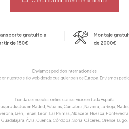
Contacta con atención al cliente
ransporte gratuito a
Montaje gratuit
artir de 150€
de 2000€
Enviamos pedidos internacionales
n nuestro sitio web desde cualquier país de Europa, Enviamos pedido
Tienda de muebles online con servicio en toda España
s productos en Madrid, Asturias, Cantabria, Navarra, La Rioja, Madrid
 Gerona, Jaén, Teruel, León, Las Palmas, Albacete, Huesca, Pontevedra,
 Guadalajara, Ávila, Cuenca, Córdoba, Soria, Cáceres, Orense, Lugo, 