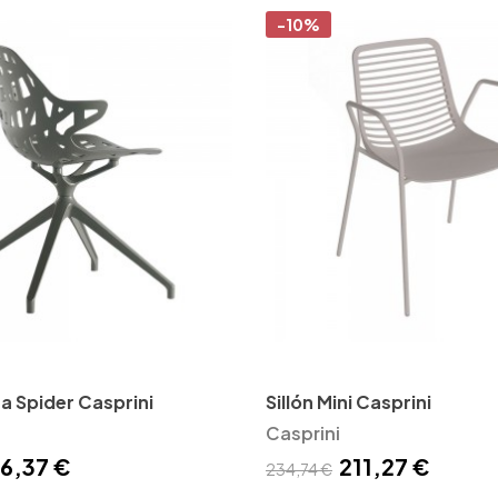
-10%
ta Spider Casprini
Sillón Mini Casprini
Casprini
6,37 €
211,27 €
234,74 €