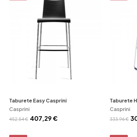
Taburete Easy Casprini
Taburete H
Casprini
Casprini
407,29 €
3
452,54 €
333,96 €