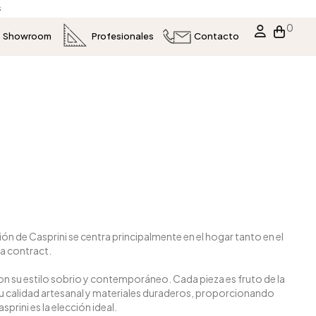
s
0
Showroom
Profesionales
Contacto
ión de Casprini se centra principalmente en el hogar tanto en el
ra contract.
on su estilo sobrio y contemporáneo. Cada pieza es fruto de la
su calidad artesanal y materiales duraderos, proporcionando
rini es la elección ideal.