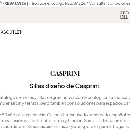
🏷️ REBAJAS26
| Introduce el código REBAJAS26.
*Consultar condicione
CAS
OUTLET
CASPRINI
Sillas diseño de Casprini.
catálogo de mesas y sillas de gran innovación tecnológica. La fabricac
mo en jardín y terraza, pero también con soluciones para espacios pa
de 50 años de experiencia, Casprini ha cautivado al mercado español c
a una fusión perfecta entre forma y función. Sus sillas destacan por 
cada detalle. Si buscas piezas únicas y atemporales para tu hogar, Casp