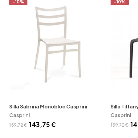
-10%
-10%
Silla Sabrina Monobloc Casprini
Silla Tiffa
Casprini
Casprini
143,75 €
14
159,72 €
159,72 €