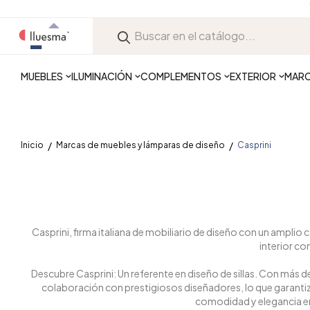
MUEBLES
ILUMINACIÓN
COMPLEMENTOS
EXTERIOR
MAR
Inicio
Marcas de muebles y lámparas de diseño
Casprini
Casprini, firma italiana de mobiliario de diseño con un amplio 
interior co
Descubre Casprini: Un referente en diseño de sillas. Con más 
colaboración con prestigiosos diseñadores, lo que garantiz
comodidad y elegancia en 