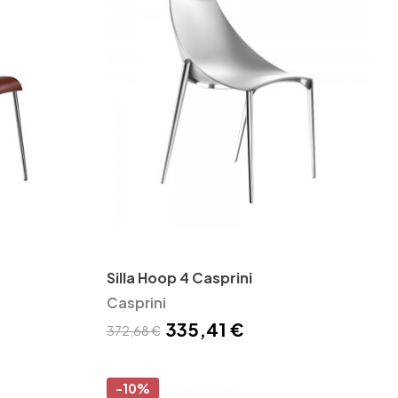
Silla Hoop 4 Casprini
Casprini
335,41 €
372,68 €
-10%