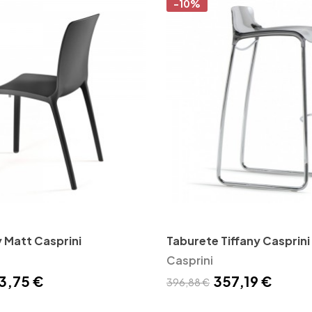
-10%
ny Matt Casprini
Taburete Tiffany Casprini
Casprini
3,75 €
357,19 €
396,88 €