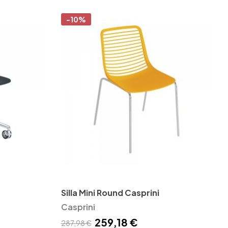
-10%
Silla Mini Round Casprini
Casprini
259,18 €
287,98 €