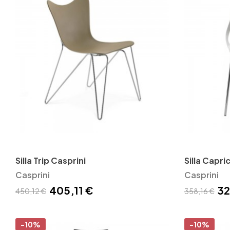
Silla Trip Casprini
Silla Capri
Casprini
Casprini
405,11 €
32
450,12 €
358,16 €
-10%
-10%