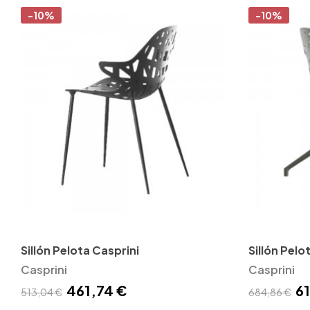
-10%
-10%
Sillón Pelota Casprini
Sillón Pelo
Casprini
Casprini
461,74 €
61
513,04 €
684,86 €