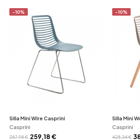
-10%
-10%
Silla Mini Wire Casprini
Silla Mini 
Casprini
Casprini
259,18 €
3
287,98 €
428,34 €