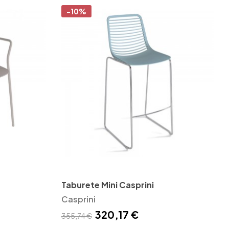
-10%
Taburete Mini Casprini
Casprini
320,17 €
355,74 €