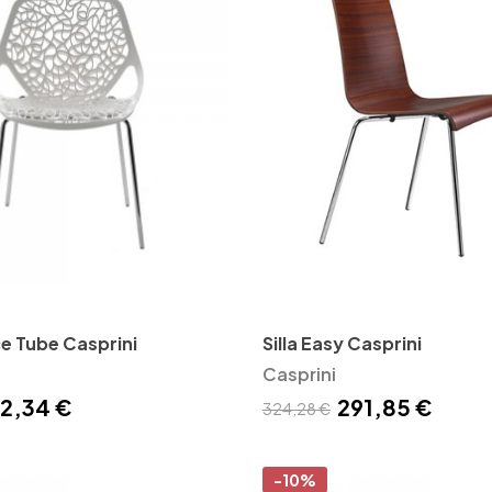
ce Tube Casprini
Silla Easy Casprini
Casprini
2,34 €
291,85 €
324,28 €
-10%