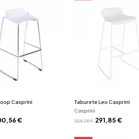
oop Casprini
Taburete Leo Casprini
Casprini
00,56 €
291,85 €
324,28 €