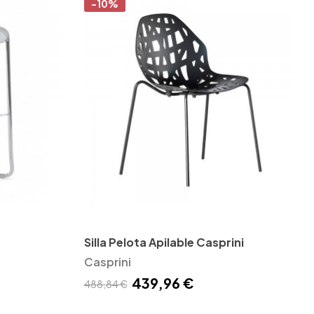
-10%
Silla Pelota Apilable Casprini
Casprini
439,96 €
488,84 €