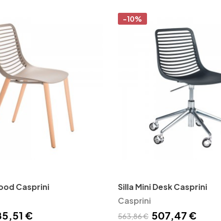
-10%
Wood Casprini
Silla Mini Desk Casprini
Casprini
85,51 €
507,47 €
563,86 €