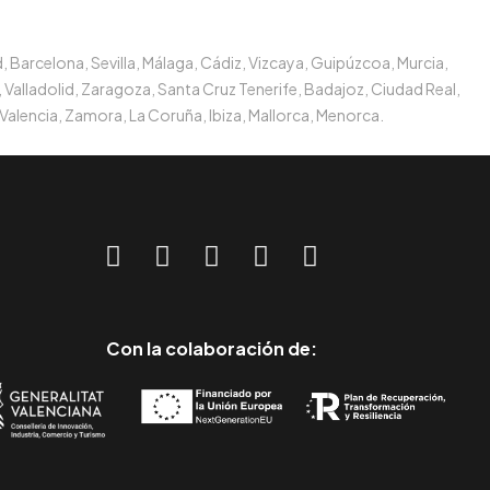
, Barcelona, Sevilla, Málaga, Cádiz, Vizcaya, Guipúzcoa, Murcia,
 Valladolid, Zaragoza, Santa Cruz Tenerife, Badajoz, Ciudad Real,
Valencia, Zamora, La Coruña, Ibiza, Mallorca, Menorca.
Con la colaboración de: