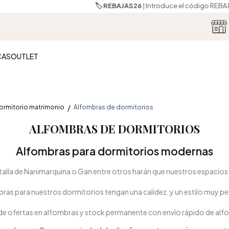
🏷️ REBAJAS26
| Introduce el código REBAJAS26.
*Consultar condicione
CAS
OUTLET
ormitorio matrimonio
Alfombras de dormitorios
ALFOMBRAS DE DORMITORIOS
Alfombras para dormitorios modernas
alla de Nanimarquina o Gan entre otros harán que nuestros espacios 
ras para nuestros dormitorios tengan una calidez, y un estilo muy pe
e ofertas en alfombras y stock permanente con envío rápido de alf