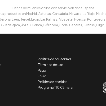
Tienda de muebles online con servicio en toda España
s productos en Madrid, Asturias, Cantabria, Navarra, La Rioja, Madrid
 Gerona, Jaén, Teruel, León, Las Palmas, Albacete, Huesca, Pontevedra,
 Guadalajara, Ávila, Cuenca, Córdoba, Soria, Cáceres, Orense, Lugo, 
Política de privacidad
s
Términos de uso
Pago
Envío
Política de cookies
Programa TIC Cámara