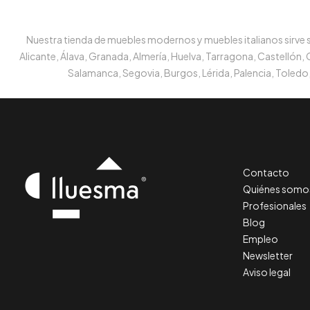
Nuestra tienda de muebles modernos y muebles italianos sirve su
Alicante, Álava, Granada, Almería, Huelva, Tarragona, Castellón,
Salamanca, Segovia, Burgos, Lérida, Palencia, Toledo,
Contacto
Quiénes somo
Profesionales
Blog
Empleo
Newsletter
Aviso legal