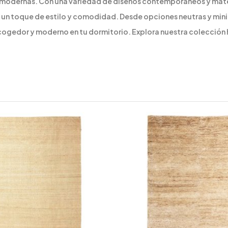
 modernas. Con una variedad de diseños contemporáneos y mater
 un toque de estilo y comodidad. Desde opciones neutras y mini
cogedor y moderno en tu dormitorio. Explora nuestra colección