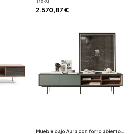
Treku
Treku
2.570,87 €
Mueble bajo Aura con forro abierto