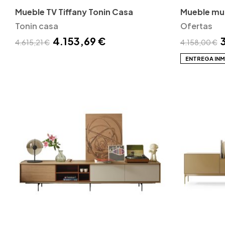
Mueble TV Tiffany Tonin Casa
Mueble mul
Tonin casa
Oferta Ex
Ofertas
4.153,69 €
4.615,21 €
4.158,00 €
ENTREGA INM