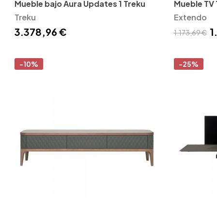
Mueble bajo Aura Updates 1 Treku
Mueble TV 
Treku
Extendo
3.378,96 €
1
1.173,69 €
-10%
-25%