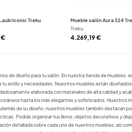
Lauki Iconic Treku
Mueble salón Aura 324 Tr
Treku
 €
4.269,19 €
os de diseño para tu salón. En nuestra tienda de muebles, e
u estilo y necesidades. Nuestros muebles están diseñados p
 cuidadosamente elaborada con materiales de alta calidad y ac
poráneos hasta los más elegantes y sofisticados. Nuestros mu
. Además de su diseño, nuestros muebles también destacan po
ticas. Podrás organizar tus libros, objetos decorativos y dis
mación detallada sobre cada uno de nuestros muebles, así com