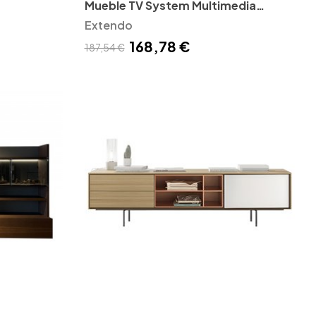
Mueble TV System Multimedia
Extendo
Extendo
168,78 €
187,54 €