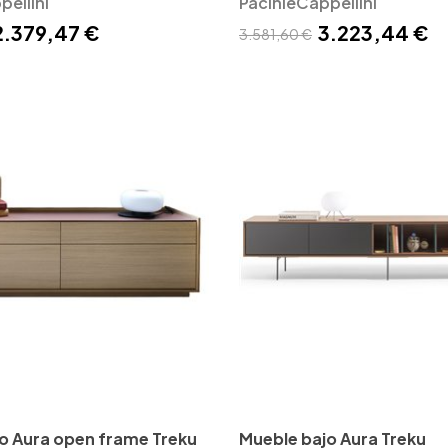
ellini
PacinieCappellini
2.379,47 €
3.223,44 €
3.581,60 €
o Aura open frame Treku
Mueble bajo Aura Treku