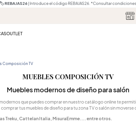
🏷️ REBAJAS26
| Introduce el código REBAJAS26.
*Consultar condicione
CAS
OUTLET
s Composición TV
MUEBLES COMPOSICIÓN TV
Muebles modernos de diseño para salón
modernos que puedes comprar en nuestro catálogo online te permitirá
comprar tus muebles de diseño para tu zona TV o salón sin moverse 
s Treku, Cattelan Italia, MisuraEmme.... entre otros.