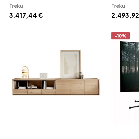
Treku
Treku
3.417,44 €
2.493,92
-10%