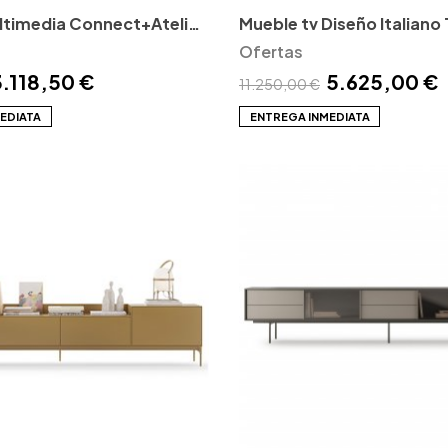
timedia Connect+Atelier
Mueble tv Diseño Italiano
tendo
MissuraEmme
Ofertas
3.118,50 €
5.625,00 €
11.250,00 €
EDIATA
ENTREGA INMEDIATA