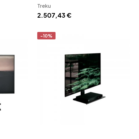
Treku
Treku
2.507,43 €
-10%