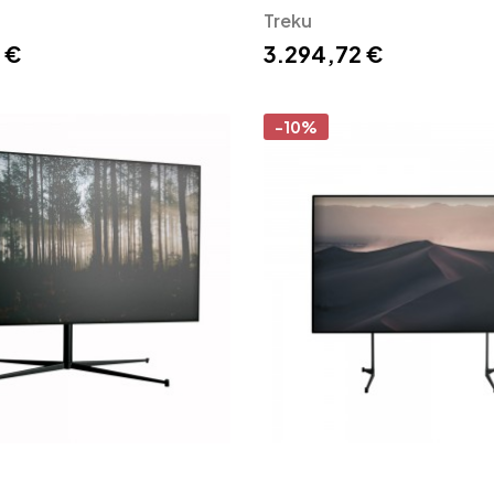
Treku
 €
3.294,72 €
-10%