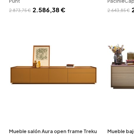
Punt
PacinieCapp
2.586,38 €
2.873,75 €
2.643,85 €
Mueble salón Aura open frame Treku
Mueble baj