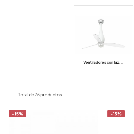
Ventiladores con luz...
Total de 75 productos.
-15%
-15%