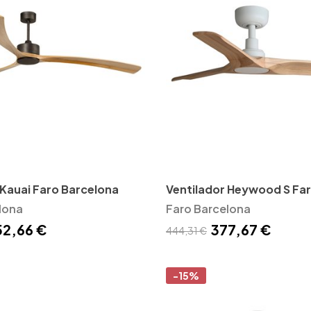
 Kauai Faro Barcelona
Ventilador Heywood S Fa
lona
Barcelona
Faro Barcelona
52,66 €
377,67 €
444,31 €
-15%