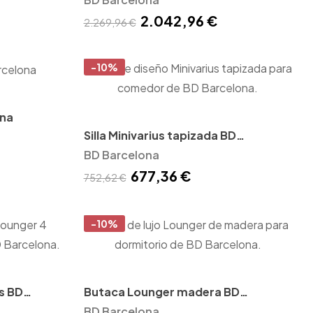
2.042,96 €
2.269,96 €
-10%
ona
Silla Minivarius tapizada BD
Barcelona
BD Barcelona
677,36 €
752,62 €
-10%
s BD
Butaca Lounger madera BD
Barcelona
BD Barcelona