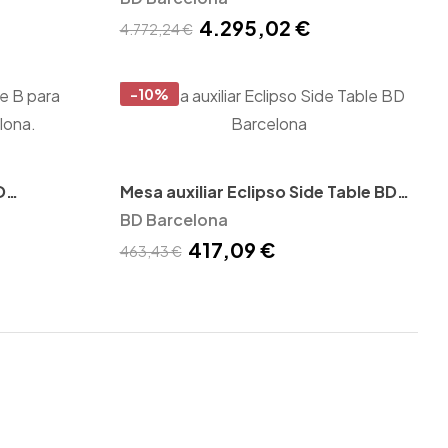
4.295,02 €
4.772,24 €
-10%
D
Mesa auxiliar Eclipso Side Table BD
Barcelona
BD Barcelona
417,09 €
463,43 €