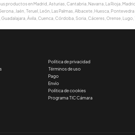
s productos en Madrid, Asturias, Cantabria, Navarra, La Rioja, Madrid
 Gerona, Jaén, Teruel, León, Las Palmas, Albacete, Huesca, Pontevedra,
 Guadalajara, Ávila, Cuenca, Córdoba, Soria, Cáceres, Orense, Lugo, 
Política de privacidad
s
Términos de uso
Pago
Envío
Política de cookies
Programa TIC Cámara