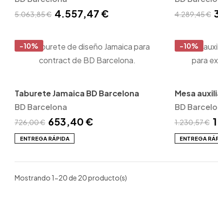
4.557,47 €
5.063,85 €
4.289,45 €
-10%
-10%
Taburete Jamaica BD Barcelona
Mesa auxil
BD Barcelona
Barcelona
BD Barcel
653,40 €
1
726,00 €
1.230,57 €
ENTREGA RÁPIDA
ENTREGA RÁ
Mostrando 1-20 de 20 producto(s)