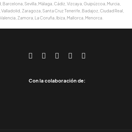
, Barcelona, Sevilla, Málaga, Cádiz, Vizcaya, Guipúzcoa, Murcia,
 Valladolid, Zaragoza, Santa Cruz Tenerife, Badajoz, Ciudad Real,
Valencia, Zamora, La Coruña, Ibiza, Mallorca, Menorca.
Con la colaboración de: