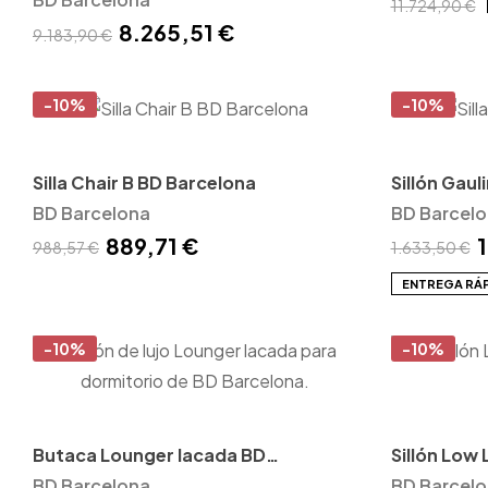
11.724,90 €
8.265,51 €
9.183,90 €
-10%
-10%
Silla Chair B BD Barcelona
Sillón Gau
BD Barcelona
BD Barcel
889,71 €
1
988,57 €
1.633,50 €
ENTREGA RÁ
-10%
-10%
Butaca Lounger lacada BD
Sillón Low 
Barcelona
BD Barcelona
Barcelona
BD Barcel