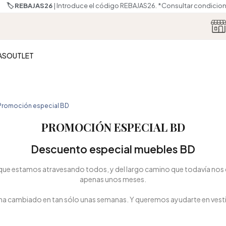
🏷️ REBAJAS26
| Introduce el código REBAJAS26.
*Consultar condicione
AS
OUTLET
Promoción especial BD
PROMOCIÓN ESPECIAL BD
Descuento especial muebles BD
que estamos atravesando todos, y del largo camino que todavía nos q
apenas unos meses.
ha cambiado en tan sólo unas semanas. Y queremos ayudarte en vestir