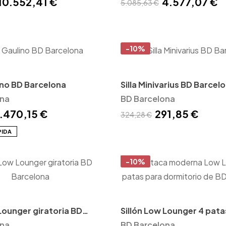
10.552,41 €
4.577,07 €
5.085,63 €
-10%
lino BD Barcelona
Silla Minivarius BD Barcel
ona
BD Barcelona
.470,15 €
291,85 €
324,28 €
PIDA
-10%
Lounger giratoria BD
Sillón Low Lounger 4 pata
ona
Barcelona
BD Barcelona