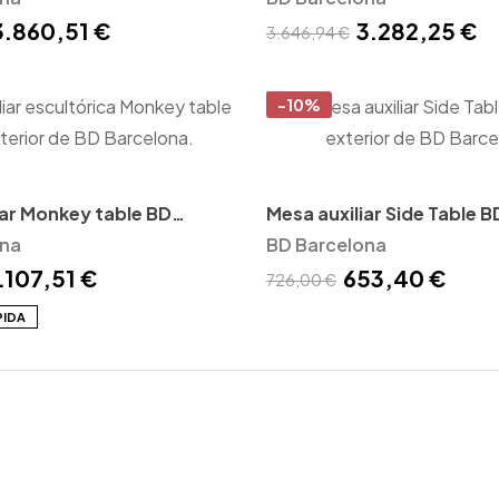
3.860,51 €
3.282,25 €
3.646,94 €
-10%
iar Monkey table BD
Mesa auxiliar Side Table B
ona
Barcelona
BD Barcelona
.107,51 €
653,40 €
726,00 €
PIDA