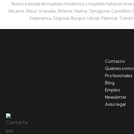
Nuestra tienda de muebles modernos y muebles italianos sirve su
Alicante, Álava, Granada, Almería, Huelva, Tarragona, Castellón,
Salamanca, Segovia, Burgos, Lérida, Palencia, Toledo,
Contacto
Quiénes somo
Profesionales
Blog
Empleo
Newsletter
Aviso legal