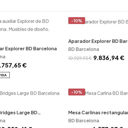
-10%
Aparador Explorer BD Ba
iar Explorer BD Barcelona
BD Barcelona
ona
9.836,94 €
10.929,93 €
.757,65 €
PIDA
-10%
ridges Large BD
Mesa Carlinas rectangula
ona
Barcelona
BD Barcelona