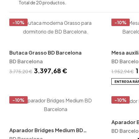
Total de 20 productos.
-10%
-10%
Butaca Grasso BD Barcelona
Mesa auxil
BD Barcelona
BD Barcel
3.397,68 €
1
3.775,20 €
1.952,94 €
ENTREGA RÁ
-10%
-10%
Aparador B
Aparador Bridges Medium BD
Barcelona
BD Barcel
Barcelona
BD Barcelona