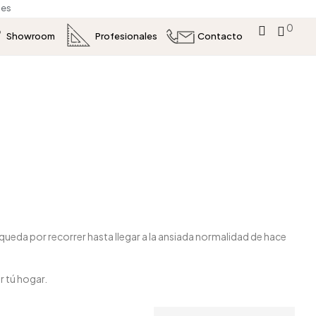
s
0
Showroom
Profesionales
Contacto
ueda por recorrer hasta llegar a la ansiada normalidad de hace
 tú hogar.