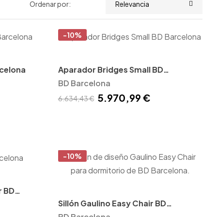
Ordenar por:
Relevancia
-10%
rcelona
Aparador Bridges Small BD
Barcelona
BD Barcelona
5.970,99 €
6.634,43 €
-10%
r BD
Sillón Gaulino Easy Chair BD
Barcelona
BD Barcelona