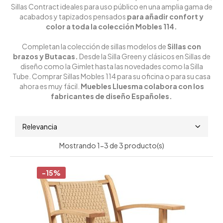
Sillas Contract ideales para uso público en una amplia gama de
acabados y tapizados pensados
para añadir confort y
color a toda la colección Mobles 114.
Completan la colección de sillas modelos de
Sillas con
brazos y Butacas.
Desde la Silla Green y clásicos en Sillas de
diseño como la Gimlet hasta las novedades como la Silla
Tube. Comprar Sillas Mobles 114 para su oficina o para su casa
ahora es muy fácil.
Muebles Lluesma colabora con los
fabricantes de diseño Españoles.
Relevancia
Mostrando 1-3 de 3 producto(s)
-15%