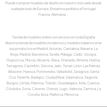
Puede comprar muebles de diseño en nuestro sitio web desde
cualquier país de Europa, Enviamos pedidos a Portugal,
Francia, Alemania...
Tienda de muebles online con servicio en toda España
Nuestra tienda de muebles modernos y muebles italianos sirve
sus productos en Madrid, Asturias, Cantabria, Navarra, La
Rioja, Madrid, Barcelona, Sevilla, Málaga, Cádiz, Vizcaya,
Guipúzcoa, Murcia, Alicante, Álava, Granada, Almería, Huelva,
Tarragona, Castellón, Gerona, Jaén, Teruel, León, Las Palmas,
Albacete, Huesca, Pontevedra, Valladolid, Zaragoza, Santa
Cruz Tenerife, Badajoz, Ciudad Real, Salamanca, Segovia,
Burgos, Lérida, Palencia, Toledo, Guadalajara, Ávila, Cuenca,
Córdoba, Soria, Cáceres, Orense, Lugo, Valencia, Zamora, La
Coruña, Ibiza, Mallorca, Menorca.