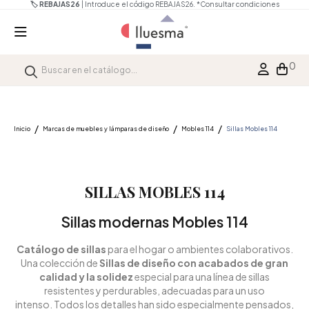
🏷️ REBAJAS26
| Introduce el código REBAJAS26.
*Consultar condiciones
0
Inicio
Marcas de muebles y lámparas de diseño
Mobles 114
Sillas Mobles 114
SILLAS MOBLES 114
Sillas modernas Mobles 114
Catálogo de sillas
para el hogar o ambientes colaborativos.
Una colección de
Sillas de diseño con acabados de gran
calidad y la solidez
especial para una línea de sillas
resistentes y perdurables, adecuadas para un uso
intenso. Todos los detalles han sido especialmente pensados,