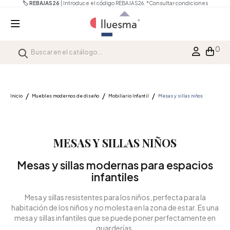
🏷️ REBAJAS26
| Introduce el código REBAJAS26.
*Consultar condiciones
0
Inicio
Muebles modernos de diseño
Mobiliario Infantil
Mesas y sillas niños
MESAS Y SILLAS NIÑOS
Mesas y sillas modernas para espacios
infantiles
Mesa y sillas resistentes para los niños, perfecta para la
habitación de los niños y no molesta en la zona de estar. Es una
mesa y sillas infantiles que se puede poner perfectamente en
guarderías.