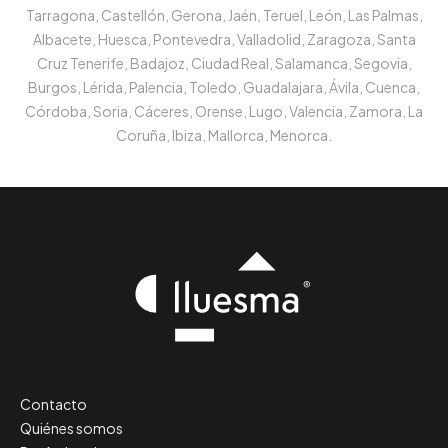
Tarragona, Castellón, Gerona, Jaén, Teruel, León, Las Palmas,
Albacete, Huesca, Pontevedra, Valladolid, Zaragoza, Santa
Cruz Tenerife, Badajoz, Ciudad Real, Salamanca, Segovia,
Burgos, Lérida, Palencia, Toledo, Guadalajara, Ávila, Cuenca,
Córdoba, Soria, Cáceres, Orense, Lugo, Valencia, Zamora, La
Coruña, Ibiza, Mallorca, Menorca.
Contacto
Quiénes somos