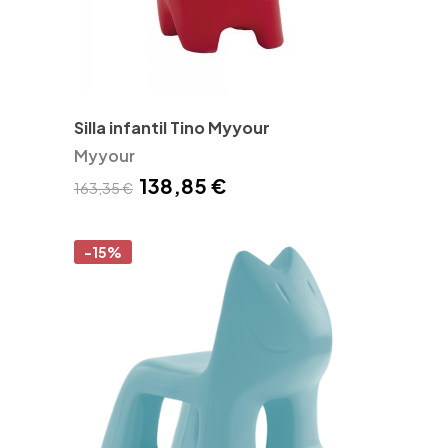
Silla infantil Tino Myyour
Myyour
138,85 €
163,35 €
-15%