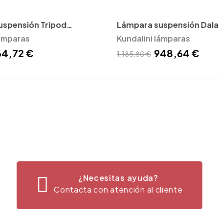
uspensión Tripod
Lámpara suspensión Dala 
lámparas
Kundalini
Kundalini lámparas
64,72 €
948,64 €
1.185,80 €
¿Necesitas ayuda?
Contacta con atención al cliente