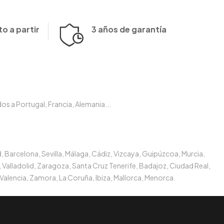
o a partir
3 años de garantía
s a Portugal, Francia, Alemania...
, Barcelona, Sevilla, Málaga, Cádiz, Vizcaya, Guipúzcoa, Murcia,
 Valladolid, Zaragoza, Santa Cruz Tenerife, Badajoz, Ciudad Real,
Valencia, Zamora, La Coruña, Ibiza, Mallorca, Menorca.