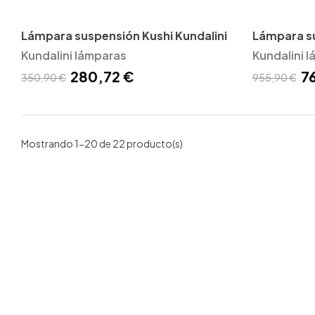
Lámpara suspensión Kushi Kundalini
Lámpara s
Kundalini lámparas
Kundalini
Kundalini 
280,72 €
7
350,90 €
955,90 €
Mostrando 1-20 de 22 producto(s)