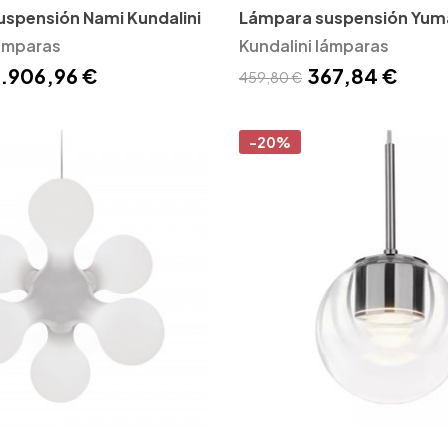
spensión Nami Kundalini
Lámpara suspensión Yuma
lámparas
Kundalini lámparas
1.906,96 €
367,84 €
459,80 €
-20%