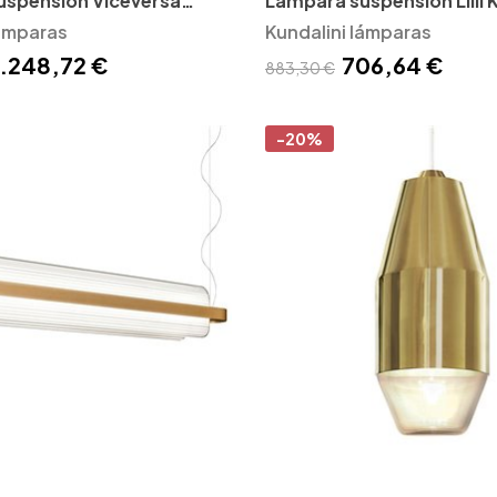
uspensión Viceversa
Lámpara suspensión Lilli 
lámparas
Kundalini lámparas
1.248,72 €
706,64 €
883,30 €
-20%