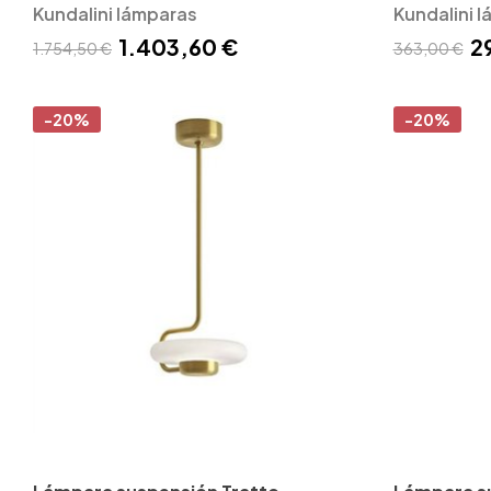
Kundalini lámparas
Kundalini 
1.403,60 €
2
1.754,50 €
363,00 €
-20%
-20%