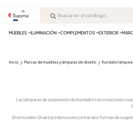
MUEBLES
ILUMINACIÓN
COMPLEMENTOS
EXTERIOR
MAR
Inicio
Marcas de muebles y lámparas de diseño
Kundalini lámpara
Las lámparas de suspensión de Kundalini son creaciones sor
En el modelo Shakti podemos encontrar dos formas de suspens