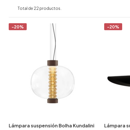
Total de 22 productos.
-20%
-20%
Lámpara suspensión Bolha Kundalini
Lámpara su