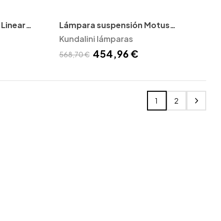
Linear
Lámpara suspensión Motus
Kundalini
Kundalini lámparas
454,96 €
568,70 €
1
2