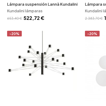
Lámpara suspensión Lannà Kundalini
Lámpara su
Kundalini lámparas
Kundalini 
522,72 €
653,40 €
2.383,70 €
-20%
-20%