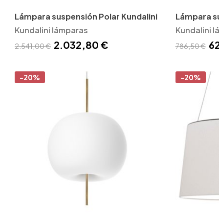
Lámpara suspensión Polar Kundalini
Lámpara s
Kundalini lámparas
Kundalini
Kundalini 
2.032,80 €
6
2.541,00 €
786,50 €
-20%
-20%