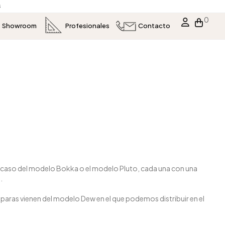
s
0
Showroom
Profesionales
Contacto
l caso del modelo Bokka o el modelo Pluto, cada una con una
.
ras vienen del modelo Dew en el que podemos distribuir en el