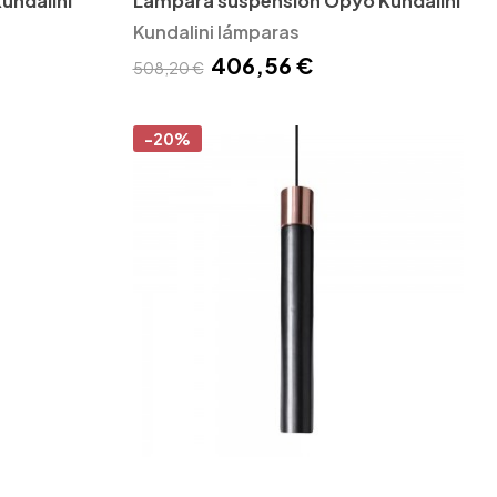
Kundalini
Lámpara suspensión Opyo Kundalini
Kundalini lámparas
406,56 €
508,20 €
-20%