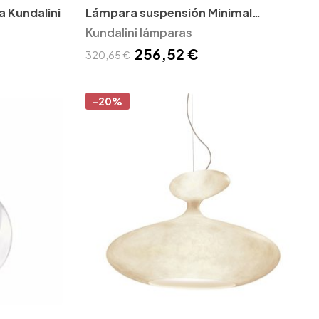
 Kundalini
Lámpara suspensión Minimal
Kundalini
Kundalini lámparas
256,52 €
320,65 €
-20%