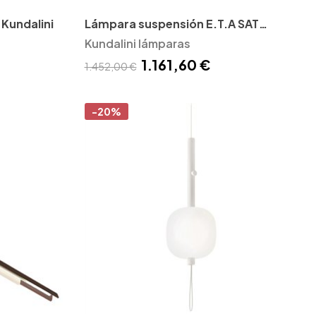
Kundalini
Lámpara suspensión E.T.A SAT
Kundalini
Kundalini lámparas
1.161,60 €
1.452,00 €
-20%