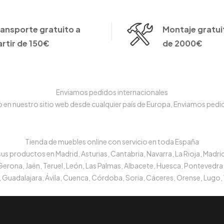
ransporte gratuito a
Montaje gratuit
artir de 150€
de 2000€
Enviamos pedidos internacionales
n nuestro sitio web desde cualquier país de Europa, Enviamos pedido
Tienda de muebles online con servicio en toda España
s productos en Madrid, Asturias, Cantabria, Navarra, La Rioja, Madrid
 Gerona, Jaén, Teruel, León, Las Palmas, Albacete, Huesca, Pontevedra,
 Guadalajara, Ávila, Cuenca, Córdoba, Soria, Cáceres, Orense, Lugo, 