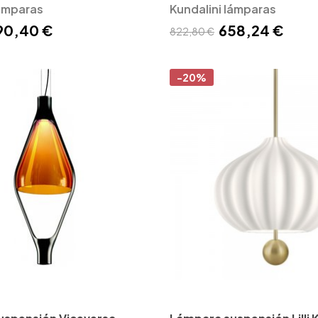
lámparas
Kundalini lámparas
90,40 €
658,24 €
822,80 €
-20%