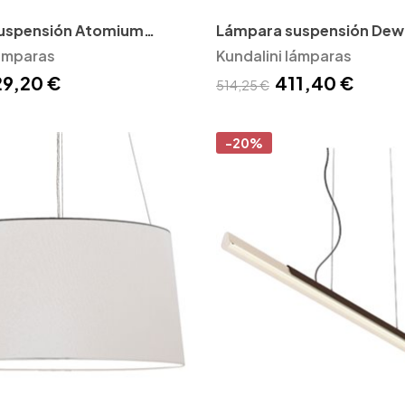
uspensión Atomium
Lámpara suspensión Dew 
lámparas
Kundalini lámparas
29,20 €
411,40 €
514,25 €
-20%