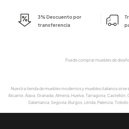
3% Descuento por
T
transferencia
p
Puede comprar muebles de diseño e
Nuestra tienda de muebles modernos y muebles italianos sirve su
Alicante, Álava, Granada, Almería, Huelva, Tarragona, Castellón,
Salamanca, Segovia, Burgos, Lérida, Palencia, Toledo,