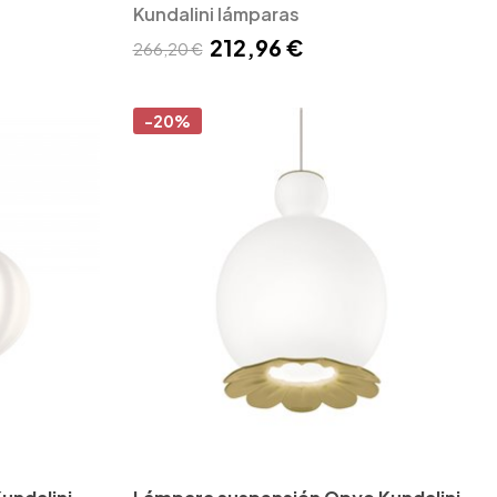
Kundalini lámparas
212,96 €
266,20 €
-20%