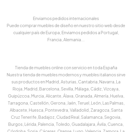
Enviamos pedidos internacionales
Puede comprar muebles de diseño en nuestro sitio web desde
cualquier país de Europa, Enviamos pedidos a Portugal,
Francia, Alemania...
Tienda de muebles online con servicio en toda España
Nuestra tienda de muebles modernos y muebles italianos sirve
sus productos en Madrid, Asturias, Cantabria, Navarra, La
Rioja, Madrid, Barcelona, Sevilla, Málaga, Cádiz, Vizcaya,
Guipúzcoa, Murcia, Alicante, Álava, Granada, Almería, Huelva,
Tarragona, Castellón, Gerona, Jaén, Teruel, León, Las Palmas,
Albacete, Huesca, Pontevedra, Valladolid, Zaragoza, Santa
Cruz Tenerife, Badajoz, Ciudad Real, Salamanca, Segovia,
Burgos, Lérida, Palencia, Toledo, Guadalajara, Ávila, Cuenca,
Córdoba, Soria, Cáceres, Orense, Lugo, Valencia, Zamora, La