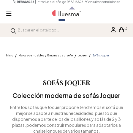
🏷️ REBAJAS26
| Introduce el código REBAJAS26.
*Consultar condiciones
0
Inicio
Marcas de muebles y lámparas de diseño
Joquer
Sofás Joquer
SOFÁS JOQUER
Colección moderna de sofás Joquer
Entre los sofás que Joquer propone tendremos el sofá que
mejor se adapte a nuestras necesidades, puesto que
disponemos a parte de los de los sillones y sofás de 2 y 3
plazas, podemos construir modulares para adaptarlos a
chaise longues de varios tamaños.