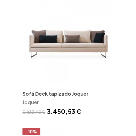
Sofá Deck tapizado Joquer
Joquer
3.450,53 €
3.833,92 €
-10%