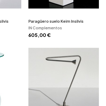
ilvis
Paragüero suelo Keim Insilvis
IN Complementos
605,00 €