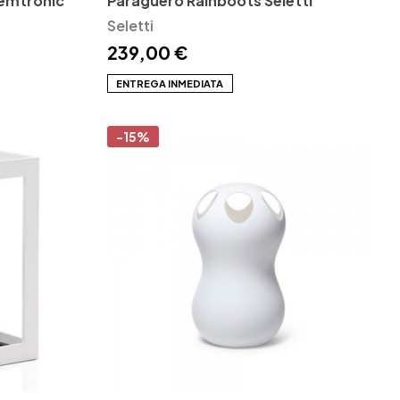
emtronic
Paragüero Rainboots Seletti
Seletti
239,00 €
ENTREGA INMEDIATA
-15%