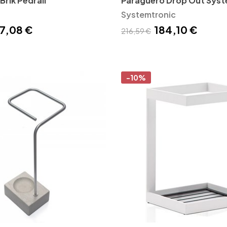
Brik Pedrali
Paragüero Drop Out Syst
Systemtronic
7,08 €
184,10 €
216,59 €
-10%