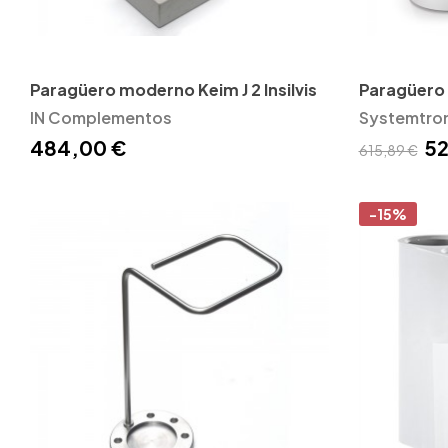
Paragüero moderno Keim J 2 Insilvis
Paragüero
IN Complementos
Systemtro
484,00 €
52
615,89 €
-15%