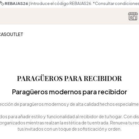
🏷️ REBAJAS26
| Introduce el código REBAJAS26.
*Consultar c
CAS
OUTLET
PARAGÜEROS PARA RECIBIDOR
Paragüeros modernos para recibidor
ección de paragüeros modernos y de alta calidad hechos especialmen
 para añadir estilo y funcionalidad al recibidor de tu hogar. Con
anizados mientras realzan la estética de tu entrada. Renueva tu re
tus invitados con un toque de sofisticación y orden.