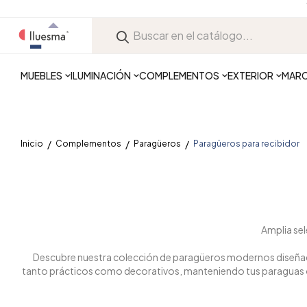
MUEBLES
ILUMINACIÓN
COMPLEMENTOS
EXTERIOR
MAR
Inicio
Complementos
Paragüeros
Paragüeros para recibidor
Amplia sel
Descubre nuestra colección de paragüeros modernos diseñados
tanto prácticos como decorativos, manteniendo tus paraguas org