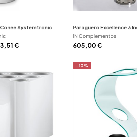
 Conee Systemtronic
Paragüero Excellence 3 Ins
nic
IN Complementos
3,51 €
605,00 €
-10%