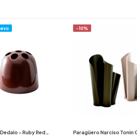
uevo
-10%
Dedalo - Ruby Red
Paragüero Narciso Tonin 