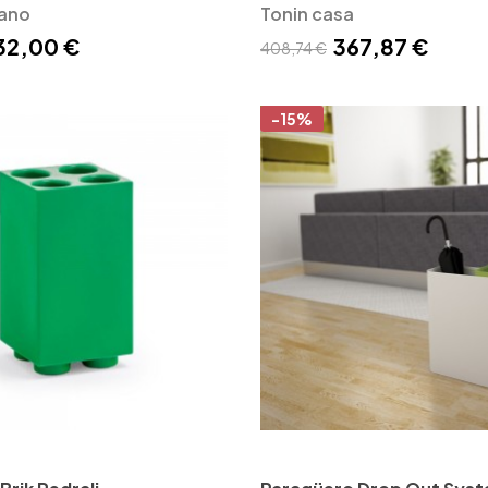
 Danese Milano
lano
Tonin casa
32,00 €
367,87 €
408,74 €
-15%