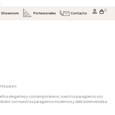
ondiciones
0
Showroom
Profesionales
Contacto
te para ti.
 diseños elegantes y contemporáneos, nuestros paragüeros son
cibidor con nuestros paragüeros modernos y dale la bienvenida a