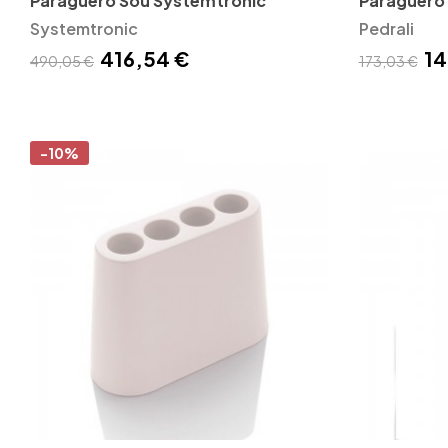
Paragüero Sou Systemtronic
Paragüero 
Systemtronic
Pedrali
416,54 €
14
490,05 €
173,03 €
-10%