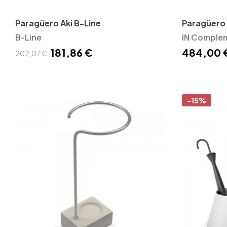
Paragüero Aki B-Line
Paragüero s
B-Line
Insilvis
IN Comple
181,86 €
484,00 
202,07 €
-15%