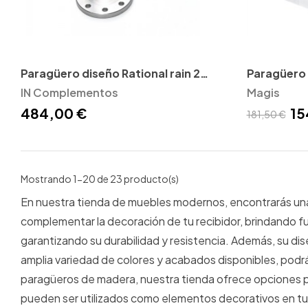
Paragüero diseño Rational rain 2
Paragüero
Insilvis
IN Complementos
Magis
484,00 €
15
181,50 €
Mostrando 1-20 de 23 producto(s)
En nuestra tienda de muebles modernos, encontrarás un
complementar la decoración de tu recibidor, brindando fu
garantizando su durabilidad y resistencia. Además, su dis
amplia variedad de colores y acabados disponibles, podr
paragüeros de madera, nuestra tienda ofrece opciones p
pueden ser utilizados como elementos decorativos en tu 