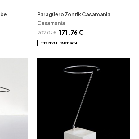
rbe
Paragüero Zontik Casamania
Casamania
171,76 €
202,07 €
ENTREGA INMEDIATA