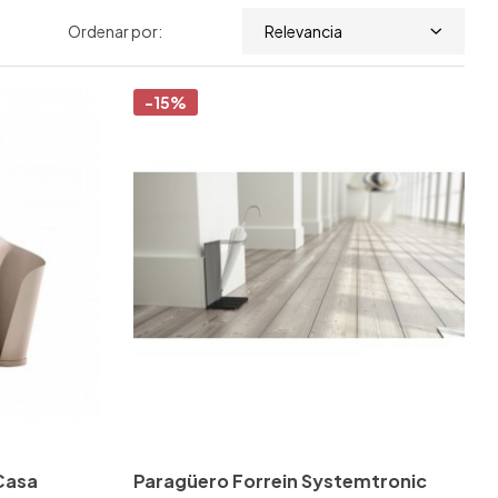
Ordenar por:
Relevancia
-15%
Casa
Paragüero Forrein Systemtronic