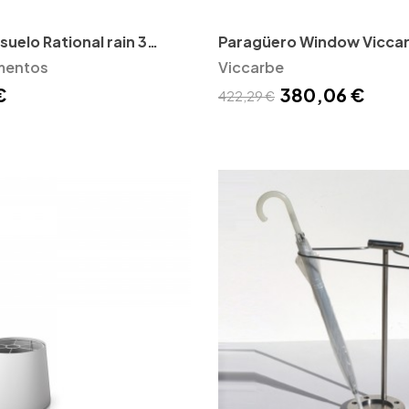
uelo Rational rain 3
Paragüero Window Vicca
mentos
Viccarbe
€
380,06 €
422,29 €