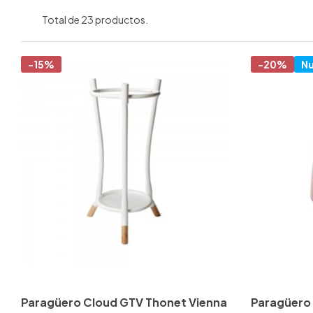
Total de 23 productos.
-15%
-20%
N
Paragüero Cloud GTV Thonet Vienna
Paragüero 