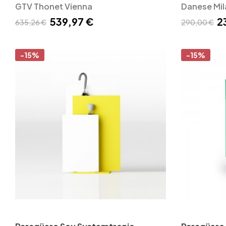
GTV Thonet Vienna
Collection
Danese Mi
539,97 €
2
635,26 €
290,00 €
-15%
-15%