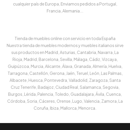
cualquier país de Europa, Enviamos pedidos a Portugal,
Francia, Alemania...
Tienda de muebles online con servicio en toda España
Nuestra tienda de muebles modernos y muebles italianos sirve
sus productos en Madrid, Asturias, Cantabria, Navarra, La
Rioja, Madrid, Barcelona, Sevilla, Málaga, Cádiz, Vizcaya,
Guipúzcoa, Murcia, Alicante, Álava, Granada, Almería, Huelva,
Tarragona, Castellón, Gerona, Jaén, Teruel, León, Las Palmas,
Albacete, Huesca, Pontevedra, Valladolid, Zaragoza, Santa
Cruz Tenerife, Badajoz, Ciudad Real, Salamanca, Segovia,
Burgos, Lérida, Palencia, Toledo, Guadalajara, Ávila, Cuenca,
Córdoba, Soria, Cáceres, Orense, Lugo, Valencia, Zamora, La
Coruña, Ibiza, Mallorca, Menorca.