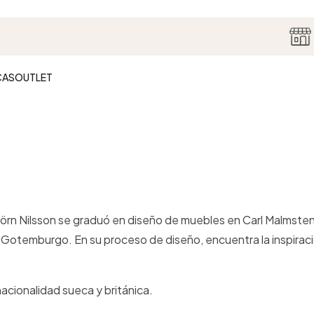
🏷️ REBAJAS26
| Introduce el código REBAJAS26.
*Consultar condicione
CAS
OUTLET
björn Nilsson se graduó en diseño de muebles en Carl Malmst
otemburgo. En su proceso de diseño, encuentra la inspiració
nacionalidad sueca y británica.