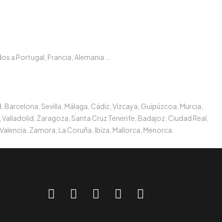
s a Portugal, Francia, Alemania...
, Barcelona, Sevilla, Málaga, Cádiz, Vizcaya, Guipúzcoa, Murcia,
 Valladolid, Zaragoza, Santa Cruz Tenerife, Badajoz, Ciudad Real,
Valencia, Zamora, La Coruña, Ibiza, Mallorca, Menorca.