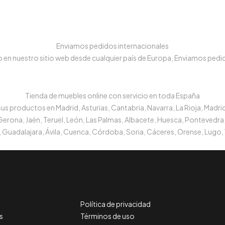
Enviamos pedidos internacionales
n nuestro sitio web desde cualquier país de Europa, Enviamos pedido
Tienda de muebles online con servicio en toda España
s productos en Madrid, Asturias, Cantabria, Navarra, La Rioja, Madrid
 Gerona, Jaén, Teruel, León, Las Palmas, Albacete, Huesca, Pontevedra,
 Guadalajara, Ávila, Cuenca, Córdoba, Soria, Cáceres, Orense, Lugo, 
Política de privacidad
s
Términos de uso