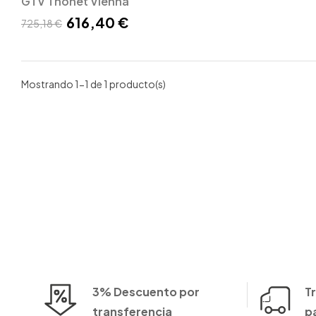
GTV Thonet Vienna
616,40 €
725,18 €
Mostrando 1-1 de 1 producto(s)
3% Descuento por
T
transferencia
p