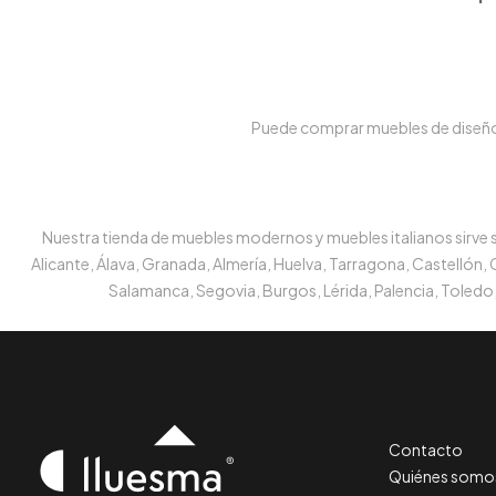
Puede comprar muebles de diseño e
Nuestra tienda de muebles modernos y muebles italianos sirve su
Alicante, Álava, Granada, Almería, Huelva, Tarragona, Castellón,
Salamanca, Segovia, Burgos, Lérida, Palencia, Toledo,
Contacto
Quiénes somo