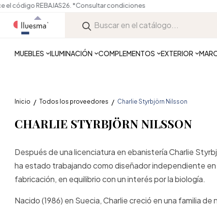
MUEBLES
ILUMINACIÓN
COMPLEMENTOS
EXTERIOR
MAR
Inicio
Todos los proveedores
Charlie Styrbjörn Nilsson
CHARLIE STYRBJÖRN NILSSON
Después de una licenciatura en ebanistería Charlie Styr
ha estado trabajando como diseñador independiente en G
fabricación, en equilibrio con un interés por la biología.
Nacido (1986) en Suecia, Charlie creció en una familia de 