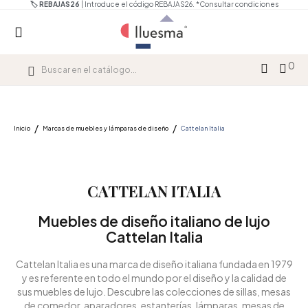
🏷️ REBAJAS26
| Introduce el código REBAJAS26.
*Consultar condiciones
0
Inicio
Marcas de muebles y lámparas de diseño
Cattelan Italia
CATTELAN ITALIA
Muebles de diseño italiano de lujo
Cattelan Italia
Cattelan Italia es una
marca de diseño italiana
fundada en 1979
y es referente en todo el mundo por el diseño y la calidad de
sus
muebles de lujo
. Descubre las colecciones de
sillas, mesas
de comedor, aparadores, estanterías, lámparas, mesas de