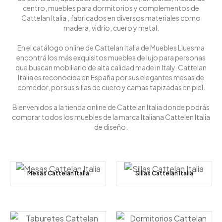
centro, muebles para dormitorios y complementos de
Cattelan Italia , fabricados en diversos materiales como
madera, vidrio, cuero y metal.
En el catálogo online de Cattelan Italia de Muebles Lluesma
encontrá los más exquisitos
muebles de lujo
para personas
que buscan mobiliario de alta calidad made in Italy.
Cattelan
Italia
es reconocida en España por sus elegantes
mesas de
comedor
, por sus
sillas de cuero
y
camas tapizadas
en piel.
Bienvenidos a la tienda online de Cattelan Italia donde podrás
comprar todos los muebles de la marca Italiana Cattelen Italia
de diseño.
Mesas Cattelan Italia
Sillas Cattelan Italia