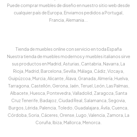
Puede comprar muebles de diseño en nuestro sitio web desde
cualquier país de Europa, Enviamos pedidos a Portugal,
Francia, Alemania...
Tienda de muebles online con servicio en toda España
Nuestra tienda de muebles modernos y muebles italianos sirve
sus productos en Madrid, Asturias, Cantabria, Navarra, La
Rioja, Madrid, Barcelona, Sevilla, Málaga, Cádiz, Vizcaya,
Guipúzcoa, Murcia, Alicante, Álava, Granada, Almería, Huelva,
Tarragona, Castellón, Gerona, Jaén, Teruel, León, Las Palmas,
Albacete, Huesca, Pontevedra, Valladolid, Zaragoza, Santa
Cruz Tenerife, Badajoz, Ciudad Real, Salamanca, Segovia,
Burgos, Lérida, Palencia, Toledo, Guadalajara, Ávila, Cuenca,
Córdoba, Soria, Cáceres, Orense, Lugo, Valencia, Zamora, La
Coruña, Ibiza, Mallorca, Menorca.