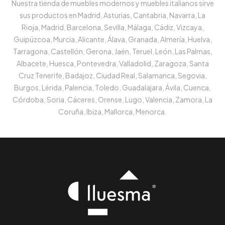
Nuestra tienda de muebles modernos y muebles italianos sirve
sus productos en Madrid, Asturias, Cantabria, Navarra, La
Rioja, Madrid, Barcelona, Sevilla, Málaga, Cádiz, Vizcaya,
Guipúzcoa, Murcia, Alicante, Álava, Granada, Almería, Huelva,
Tarragona, Castellón, Gerona, Jaén, Teruel, León, Las Palmas,
Albacete, Huesca, Pontevedra, Valladolid, Zaragoza, Santa
Cruz Tenerife, Badajoz, Ciudad Real, Salamanca, Segovia,
Burgos, Lérida, Palencia, Toledo, Guadalajara, Ávila, Cuenca,
Córdoba, Soria, Cáceres, Orense, Lugo, Valencia, Zamora, La
Coruña, Ibiza, Mallorca, Menorca.