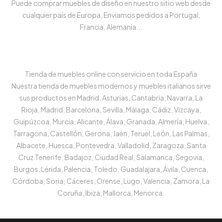
Puede comprar muebles de diseño en nuestro sitio web desde
cualquier país de Europa, Enviamos pedidos a Portugal,
Francia, Alemania...
Tienda de muebles online con servicio en toda España
Nuestra tienda de muebles modernos y muebles italianos sirve
sus productos en Madrid, Asturias, Cantabria, Navarra, La
Rioja, Madrid, Barcelona, Sevilla, Málaga, Cádiz, Vizcaya,
Guipúzcoa, Murcia, Alicante, Álava, Granada, Almería, Huelva,
Tarragona, Castellón, Gerona, Jaén, Teruel, León, Las Palmas,
Albacete, Huesca, Pontevedra, Valladolid, Zaragoza, Santa
Cruz Tenerife, Badajoz, Ciudad Real, Salamanca, Segovia,
Burgos, Lérida, Palencia, Toledo, Guadalajara, Ávila, Cuenca,
Córdoba, Soria, Cáceres, Orense, Lugo, Valencia, Zamora, La
Coruña, Ibiza, Mallorca, Menorca.